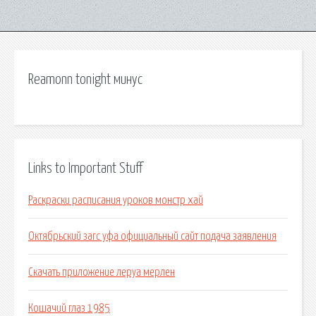
Reamonn tonight минус
Links to Important Stuff
Раскраски расписания уроков монстр хай
Октябрьский загс уфа официальный сайт подача заявления
Скачать приложение леруа мерлен
Кошачий глаз 1985