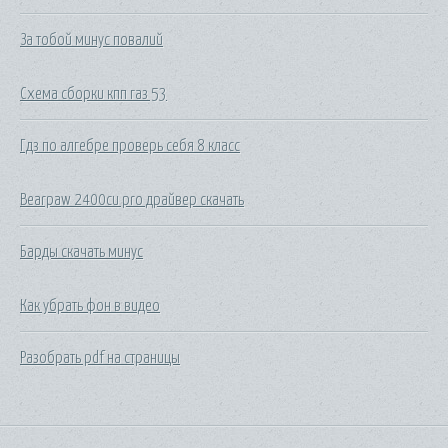
За тобой минус повалий
Схема сборки кпп газ 53
Гдз по алгебре проверь себя 8 класс
Bearpaw 2400cu pro драйвер скачать
Барды скачать минус
Как убрать фон в видео
Разобрать pdf на страницы