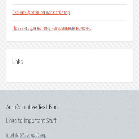
Скачать фотошоп иллюстратор
Презентация на тему натуральные волокна
Links
An Informative Text Blurb
Links to Important Stuff
Intel dq67sw драйвер