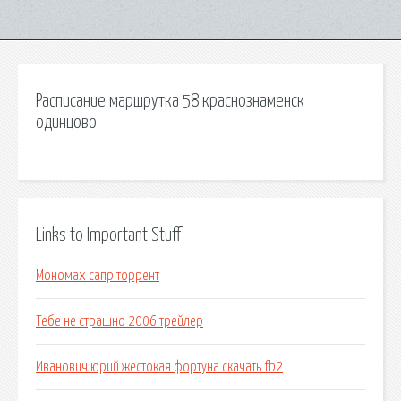
Расписание маршрутка 58 краснознаменск
одинцово
Links to Important Stuff
Мономах сапр торрент
Тебе не страшно 2006 трейлер
Иванович юрий жестокая фортуна скачать fb2