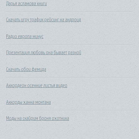
Дарья асламова книги
Скачать игру трафик рейсинг на андроид
Радио европа минус
Презентация любовь она бывает разной
Скачать обои фемида
Аккордеон осенние листья видео
Аккорды ханна монтана
Моды на скайрим броня охотника