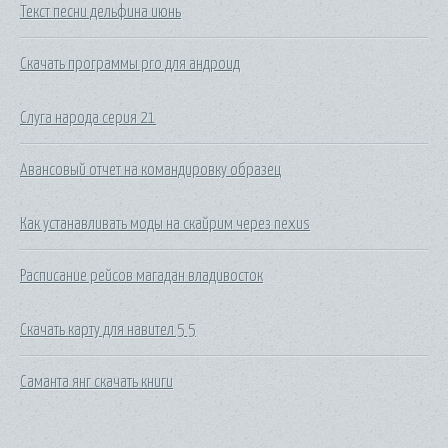
Текст песни дельфина июнь
Скачать программы pro для андроид
Слуга народа серия 21
Авансовый отчет на командировку образец
Как устанавливать моды на скайрим через nexus
Расписание рейсов магадан владивосток
Скачать карту для навител 5 5
Саманта янг скачать книги