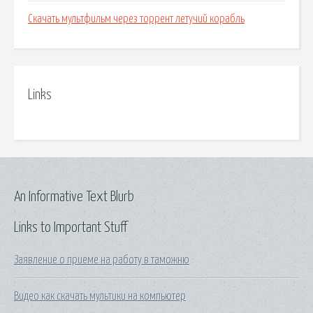
Скачать мультфильм через торрент летучий корабль
Links
An Informative Text Blurb
Links to Important Stuff
Заявление о приеме на работу в таможню
Видео как скачать мультики на компьютер