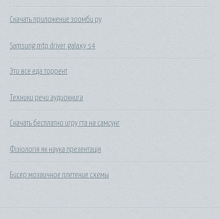
Скачать приложение зоомби ру
Samsung mtp driver galaxy s4
Это все еда торрент
Техники речи аудиокнига
Скачать бесплатно игру гта на самсунг
Фізіологія як наука презентація
Бисер мозаичное плетение схемы