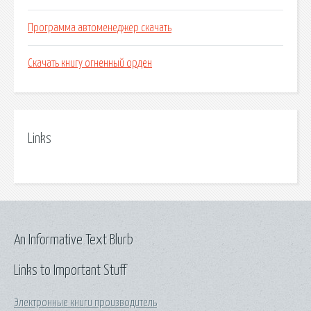
Программа автоменеджер скачать
Скачать книгу огненный орден
Links
An Informative Text Blurb
Links to Important Stuff
Электронные книги производитель