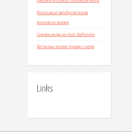
Джозеф косински обливион книга
Расписание автобусов псков
писковичи время
Скачать моды на спор darkspore
Лестницы своими руками схема
Links