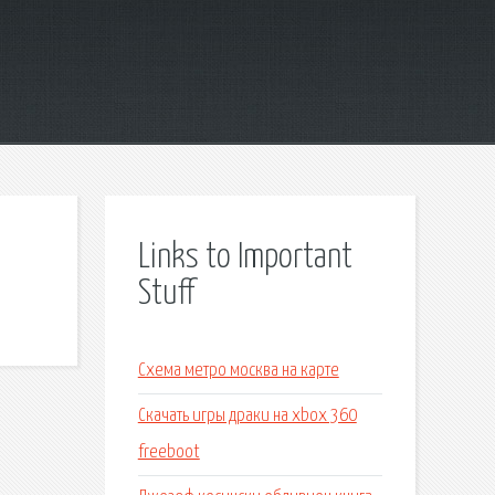
Links to Important
Stuff
Схема метро москва на карте
Скачать игры драки на xbox 360
freeboot