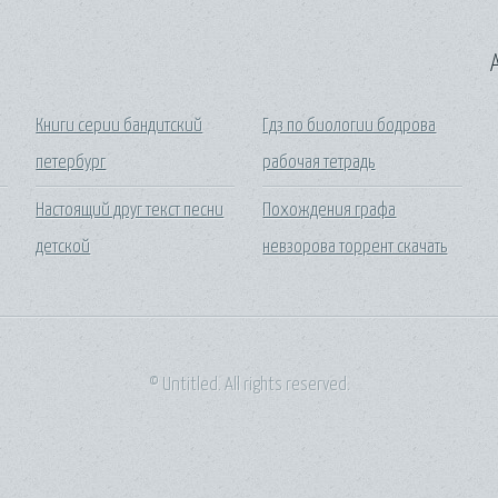
A
Книги серии бандитский
Гдз по биологии бодрова
петербург
рабочая тетрадь
Настоящий друг текст песни
Похождения графа
детской
невзорова торрент скачать
© Untitled. All rights reserved.