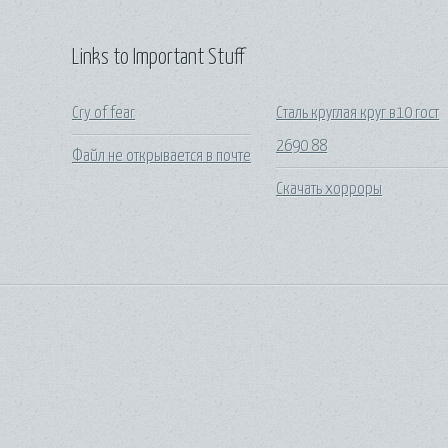
Links to Important Stuff
Cry of fear
Сталь круглая круг в10 гост
2690 88
Файл не открывается в почте
Скачать хорроры