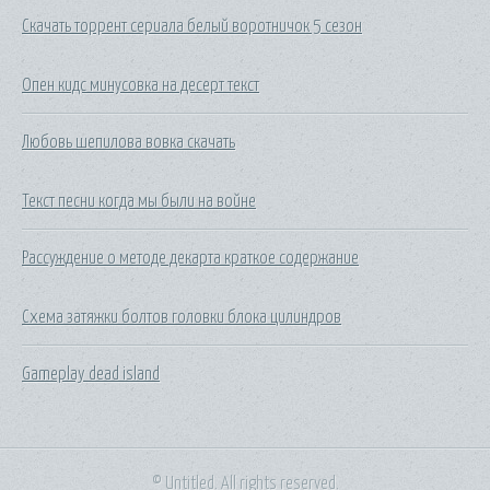
Скачать торрент сериала белый воротничок 5 сезон
Опен кидс минусовка на десерт текст
Любовь шепилова вовка скачать
Текст песни когда мы были на войне
Рассуждение о методе декарта краткое содержание
Схема затяжки болтов головки блока цилиндров
Gameplay dead island
© Untitled. All rights reserved.