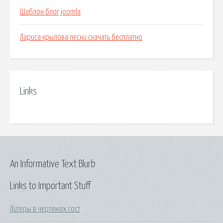
Шаблон блог joomla
Лариса крылова песни скачать бесплатно
Links
An Informative Text Blurb
Links to Important Stuff
Литеры в чертежах гост