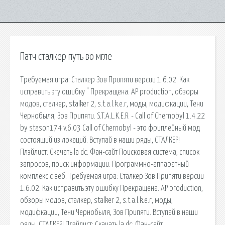
Патч сталкер путь во мгле
Требуемая игра: Сталкер Зов Припяти версии 1.6.02. Как
исправить эту ошибку " Прекращена. AP production, обзоры
модов, сталкер, stalker 2, s.t.a.l.k.e.r, моды, модифкации, Тени
Чернобыля, Зов Припяти. S.T.A.L.K.E.R. - Call of Chernobyl 1.4.22
by stason174 v.6.03 Call of Chernobyl - это фриплейный мод
состоящий из локаций. Вступай в наши ряды, СТАЛКЕР!
Плэйлист: Скачать la dc: Фан-сайт Поисковая сиcтема, список
запросов, поиск информации. Программно-аппаратный
комплекс с веб. Требуемая игра: Сталкер Зов Припяти версии
1.6.02. Как исправить эту ошибку Прекращена. AP production,
обзоры модов, сталкер, stalker 2, s.t.a.l.k.e.r, моды,
модифкации, Тени Чернобыля, Зов Припяти. Вступай в наши
ряды, СТАЛКЕР! Плэйлист: Скачать la dc: Фан-сайт