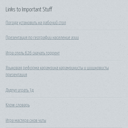
Links to Important Stuff
Погода установить на рабочий стол
Презентация по географии население азии
Игра отель 626 скачать торрент
Языковая реформа карамзина карамзинисты и шишковисты
презентация
Дэдпул играть 3д
Know словарь
Игра мастера снов читы