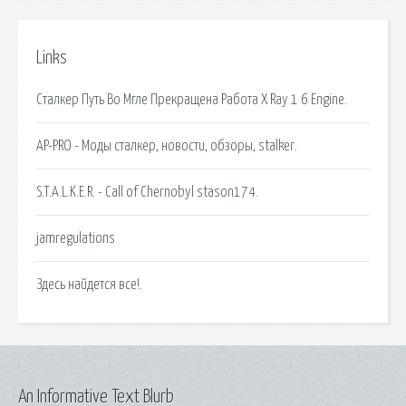
Links
Сталкер Путь Во Мгле Прекращена Работа X Ray 1 6 Engine.
AP-PRO - Моды сталкер, новости, обзоры, stalker.
S.T.A.L.K.E.R. - Call of Chernobyl stason174.
jamregulations
Здесь найдется все!.
An Informative Text Blurb