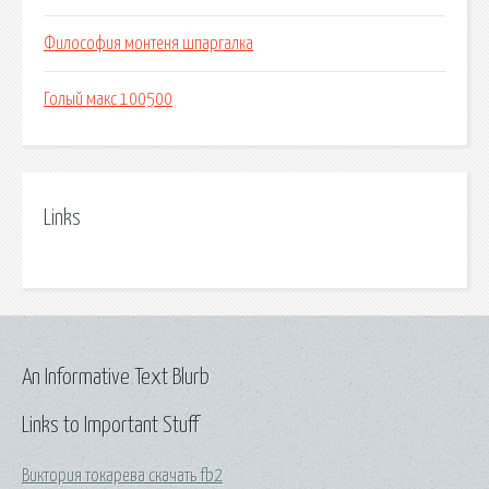
Философия монтеня шпаргалка
Голый макс 100500
Links
An Informative Text Blurb
Links to Important Stuff
Виктория токарева скачать fb2