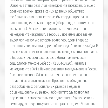
Основные этапы развития менеджмента зараждались ещё с
древних времён. Даже в самих древних обществах
требовались личности, которые бы координировали и
направляли деятельность групп (сбор пищи, строительство
жилья и т.п.). Рассматривая основные этапы развития
менеджмента как развитие теории и практики управления,
выделяют несколько исторических периодов. i период
развития менеджмента - древний период. Описание слайда: В
рамках классического направления менеджмента появилась
и бюрократическая школа, разработанная немецким
социологом Максом Вебером (1864-1920). Развитие
менеджмента в Хvii в.Начало развития менеджмента в России
было положено в Хvii в., когда начался процесс слияния
областей, земель и княжеств. Произошло объединение
раздробленных региональных рынков в единый
общенациональный рынок. Рабочая тетрадь позволяет
осуществить самостоятельную подготовку обучающегося к
семинару, определить узловые вопросы раздела Эволюция