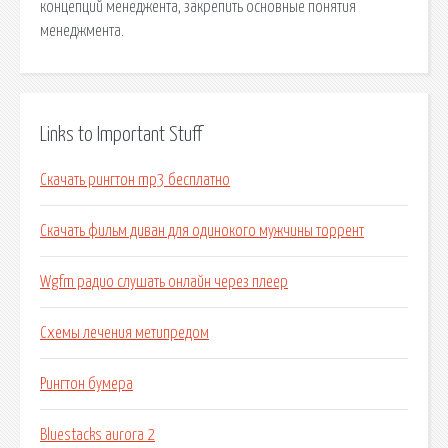
концепций менеджента, закрепить основные понятия
менеджмента.
Links to Important Stuff
Скачать рингтон mp3 бесплатно
Скачать фильм диван для одинокого мужчины торрент
Wgfm радио слушать онлайн через плеер
Схемы лечения метипредом
Рингтон бумера
Bluestacks aurora 2