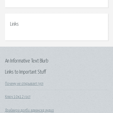
Links
An Informative Text Blurb
Links to Important Stuff
Почему не открывает гугл
Ключ 10х12 гост
Драйвера долби адвансед аудио