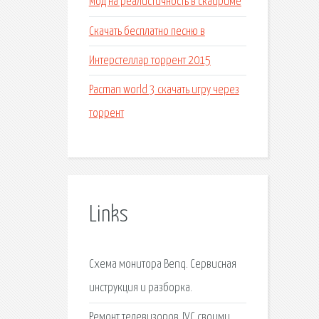
Мод на реалистичность в скайриме
Скачать бесплатно песню в
Интерстеллар торрент 2015
Pacman world 3 скачать игру через
торрент
Links
Схема монитора Benq. Сервисная
инструкция и разборка.
Ремонт телевизоров JVC своими