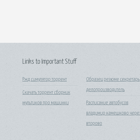
Links to Important Stuff
Ржд симулятор торрент
Образец резюме секретарь
делопроизводитель
Скачать торрент сборник
мультиков про машинки
Расписание автобусов
владимир камешково чере
второво