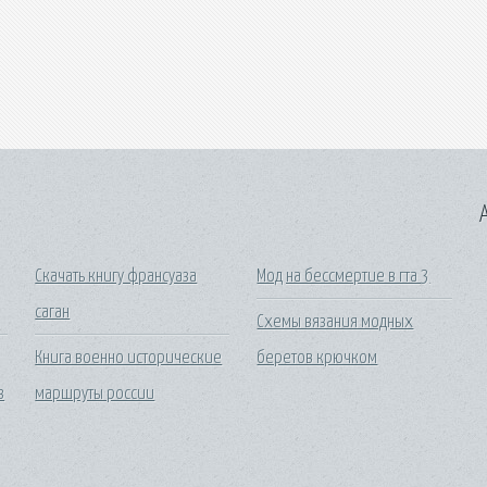
A
Скачать книгу франсуаза
Мод на бессмертие в гта 3
саган
Схемы вязания модных
Книга военно исторические
беретов крючком
з
маршруты россии