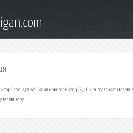
digan.com
ия
 монитор Benq E900WA Схема монитора Benq FP51G. Неисправности телеви
у телевизору.