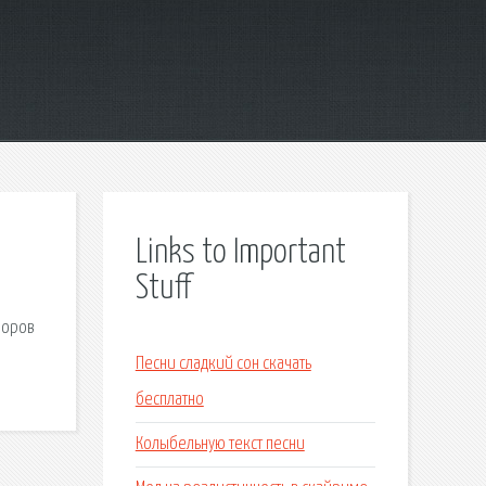
Links to Important
Stuff
зоров
Песни сладкий сон скачать
бесплатно
Колыбельную текст песни