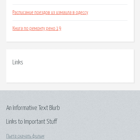
Расписание поездов из измаила в одессу
Книга по ремонту рено 19
Links
An Informative Text Blurb
Links to Important Stuff
Пьета скачать фильм