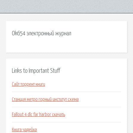
Ok654 электронный журнал
Links to Important Stuff
Сайт торрент книги
Станция метро горный институт схема
Fallout 4 dlc far harbor скачать
Книга чадейка