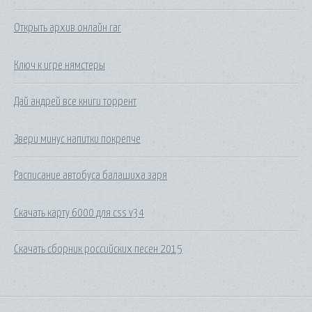
Открыть архив онлайн rar
Ключ к игре нямстеры
Дай андрей все книги торрент
Звери минус напитки покрепче
Расписание автобуса балашиха заря
Скачать карту 6000 для css v34
Скачать сборник российских песен 2015