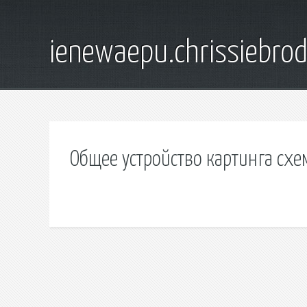
ienewaepu.chrissiebro
Общее устройство картинга схе