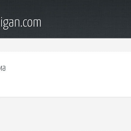
digan.com
ма