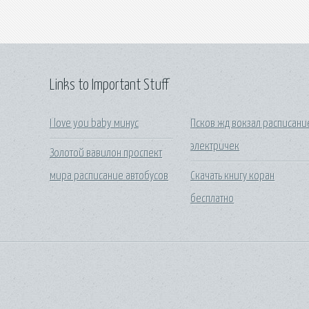
Links to Important Stuff
I love you baby минус
Псков жд вокзал расписани
электричек
Золотой вавилон проспект
мира расписание автобусов
Скачать книгу коран
бесплатно