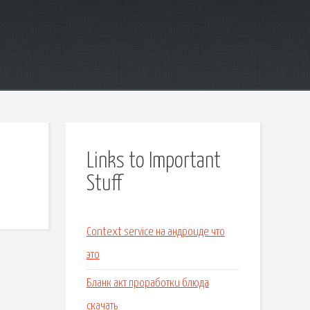
Links to Important
Stuff
Context service на андроиде что
это
Бланк акт проработки блюда
скачать