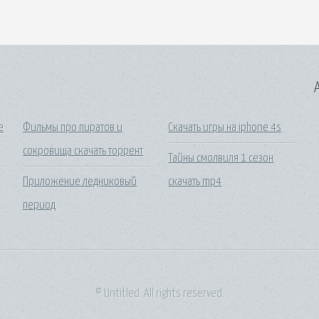
A
е
Фильмы про пиратов и
Скачать игры на iphone 4s
сокровища скачать торрент
Тайны смолвиля 1 сезон
Приложение ледниковый
скачать mp4
период
© Untitled. All rights reserved.