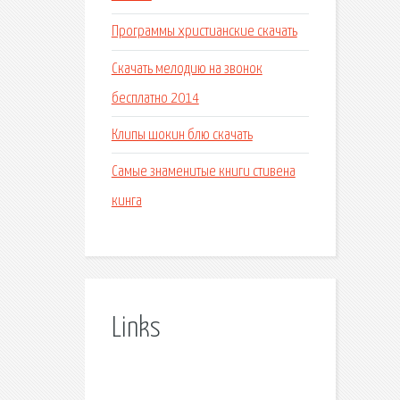
Программы христианские скачать
Скачать мелодию на звонок
бесплатно 2014
Клипы шокин блю скачать
Самые знаменитые книги стивена
кинга
Links