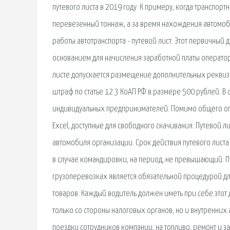
путевого листа в 2019 году. К примеру, когда транспорт
перевезенный тоннаж, а за время нахождения автомоби
работы автотранспорта - путевой лист. Этот первичный
основанием для начисления заработной платы оператор
листе допускается размещение дополнительных реквиз
штраф по статье 12.3 КоАП РФ в размере 500 рублей. В
индивидуальных предпринимателей. Помимо общего оп
Excel, доступные для свободного скачивания. Путевой
автомобиля организации. Срок действия путевого листа
в случае командировки, на период, не превышающий. Пу
грузоперевозках является обязательной процедурой д
товаров. Каждый водитель должен иметь при себе этот 
только со стороны налоговых органов, но и внутренних 
поездки сотрудников компании, на топливо, ремонт и з