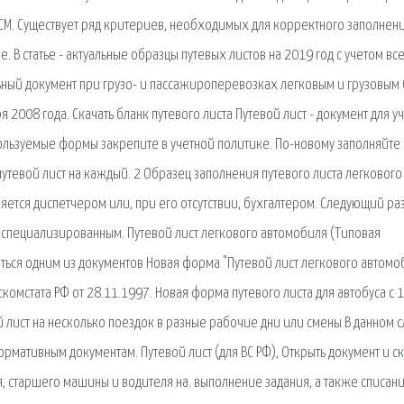
 ГСМ. Существует ряд критериев, необходимых для корректного заполнен
. В статье - актуальные образцы путевых листов на 2019 год с учетом вс
льный документ при грузо- и пассажироперевозках легковым и грузовым
 2008 года. Скачать бланк путевого листа Путевой лист - документ для у
ользуемые формы закрепите в учетной политике. По-новому заполняйте
утевой лист на каждый. 2 Образец заполнения путевого листа легкового
яется диспетчером или, при его отсутствии, бухгалтером. Следующий ра
я специализированным. Путевой лист легкового автомобиля (Типовая
ься одним из документов Новая форма "Путевой лист легкового автомо
мстата РФ от 28.11.1997. Новая форма путевого листа для автобуса с 1
й лист на несколько поездок в разные рабочие дни или смены В данном 
рмативным документам. Путевой лист (для ВС РФ), Открыть документ и ск
, старшего машины и водителя на. выполнение задания, а также списани