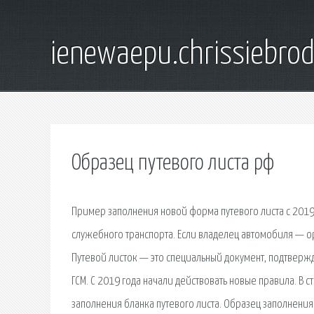
ienewaepu.chrissiebro
Образец путевого листа рф
Пример заполнения новой форма путевого листа с 2019
служебного транспорта. Если владелец автомобиля — ор
Путевой листок — это специальный документ, подтверж
ГСМ. С 2019 года начали действовать новые правила. В с
заполнения бланка путевого листа. Образец заполнени