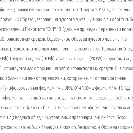
евой лист легкового автомобиля - документ, который ежедневно оформл
форма 3. Бланк путевого листа легкового. С 1 марта 2019 года внесены
Образец 26 Образец заполнения путевого листа. 27 Можно ли обойтись б
постановлении Госкомтата РФ №78. Здесь же приведен перечень из вось
й транспортных средств. Содержание Образец путевого листа на . На
ьные реквизиты и порядок заполнения путевых листов. Гражданский ко
К РФ) Трудовой кодекс (ТК РФ) Уголовный кодекс (УК РФ) Бюджетный код
-С используется для оформления работы транспортных средств. Она позв
акой бланк применяют перевозчики, которые взимают плату за тонна-
иля (унифицированная форма № 4-С ОКУД 0345004 и форма № 4-П ОКУД
оформляться каждый раз до выезда транспортного средства в рейс с ме
евых листов: образцы и бланки. Новые правила оформления путевых лис
тья 12.3 Кодекса об административных правонарушениях Российской
грузового автомобиля бланк 2019 скачать бесплатно. 4 Образец заполн