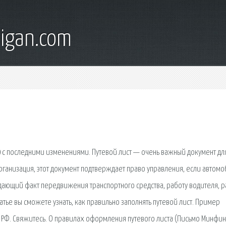
digan.com
 с последними изменениями. Путевой лист — очень важный документ дл
ганизация, этот документ подтверждает право управления, если автомо
дающий факт передвижения транспортного средства, работу водителя, 
татье вы сможете узнать, как правильно заполнять путевой лист. Пример
я РФ. Свяжитесь. О правилах оформления путевого листа (Письмо Минфи