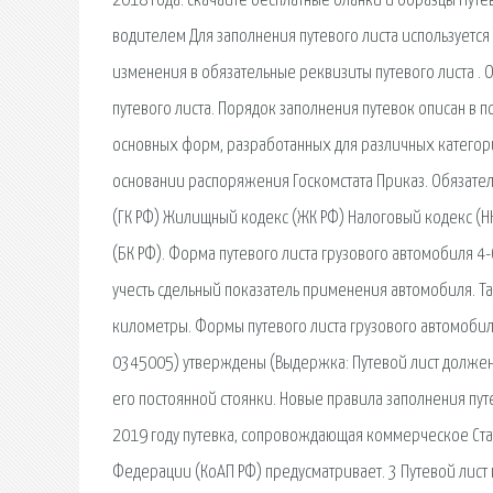
2018 года: скачайте бесплатные бланки и образцы Пут
водителем Для заполнения путевого листа используется 
изменения в обязательные реквизиты путевого листа . 
путевого листа. Порядок заполнения путевок описан в 
основных форм, разработанных для различных категори
основании распоряжения Госкомстата Приказ. Обязател
(ГК РФ) Жилищный кодекс (ЖК РФ) Налоговый кодекс (Н
(БК РФ). Форма путевого листа грузового автомобиля 4
учесть сдельный показатель применения автомобиля. Т
километры. Формы путевого листа грузового автомоб
0345005) утверждены (Выдержка: Путевой лист должен 
его постоянной стоянки. Новые правила заполнения пут
2019 году путевка, сопровождающая коммерческое Ста
Федерации (КоАП РФ) предусматривает. 3 Путевой лист 