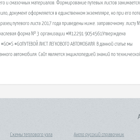
го и смазочных материалов. Формирование путевых листов занимается
вило, документ оформляется в единственном экземпляре, но при его пот
разец путевого листа 2017 года приведены ниже. заправочному. листу 
траслевая форма № 3 организации #M12291 9054561Утверждена
 #G0#S #G0ПУТЕВОЙ ЛИСТ ЛЕГКОВОГО АВТОМОБИЛЯ. В данной статье мы
анного автомобиля. Сайт является энциклопедией знаний по техническо
A
Схемы теплового узла
Англо русский справочник