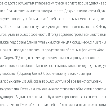
ное средство осуществляет перевозку грузов, а оплата производится не з
ля. Бланки путевых листов автотранспорта. Документ используемый для
 документ по учету работы автомобилей и строительных механизмов, явл
у. Образец заполнения журнала учёта движения путевых листов. 8. На п
итов, учитывающих особенности И тогда водителю грозит администрати
 списке подобраны бланки путевых листов как для юридических лиц так и
исания и порядка заполнения представлены образцы в форматах Word 
 лист Формы №3 предназначен для отслеживания маршрута легкового
 легкового автомобиля. Путевые листы выписываются на один день, одну 
тевой лист (образец, бланк). Оформление путевого листа при
ля любых организаций, оказывающих услуги в сфере транспортировки
документ, что. Путевые листы очень часто становятся объектами проверк
аудиторов. Ведь на их основании бухгалтер производит списание затрат 
апасные части. Путевой лист — важнейший для владельца автотранспорта