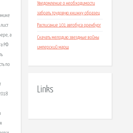
Уведомление о необходимости
забрать трудовую книжку образец
еннике
Расписание 101 автобуса оренбург
 лист
ере, а
Скачать мелодию звездные войны
та РФ
имперский марш
ть
сть по
т
Links
2018
ы
я