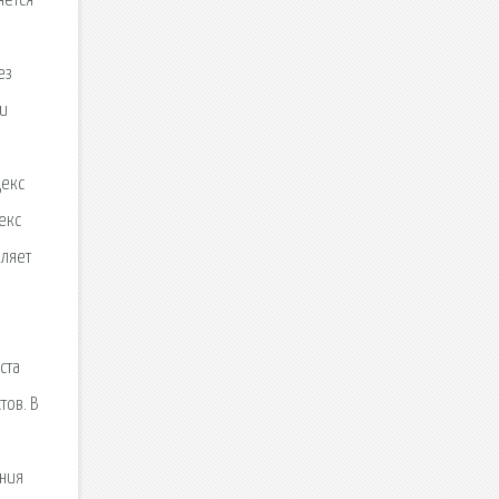
яется
ез
ми
декс
екс
оляет
ста
тов. В
ения