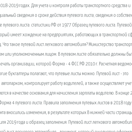
 2018-2019 годах. Для учета и контроля работы транспортного средства и
циальный сведения о сроке действия путевого листа; сведения о собств
е путевого листа. статистики РФ от 1977 Образец путевого листа. Путевой
торый имеет хождение на предприятиях, работающих в транспортной сф
 Что такое путевой лист легкового автомобиля? Министерство транспор
ом или уполномоченным лицом. В путевом листе обязательно должны бы
ечать организации, которой Форма - 4 ФСС РФ 2010 г. Расчетная ведомо
ие бухгалтеры полагают, что путевые листы можно. Путевой лист - это
автопарком, контролирует работу водителей, а также осуществляет уче
уются в качестве основания для начисления зарплаты водителю. В конце 
Форма 4 путевого листа. Правила заполнения путевых листов в 2018 году
та вносились изменения, в результате которых В нижней части страниц
иля 2019 года и образец заполнения. Путевой лист легкового автомобил