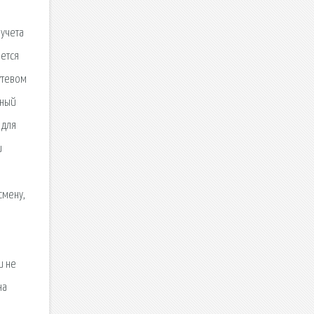
а
 учета
яется
утевом
вный
 для
и
смену,
и не
на