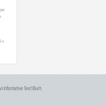
ере
№.
й и
n Informative Text Blurb