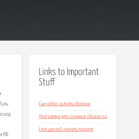
Links to Important
Stuff
я
биль.
Сын небес скачать сборник
расход
Программа для создания образа iso
Слот шестой скачать торрент
на РФ