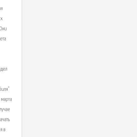
ия
ех
 Они
чета
здел
биля"
 марта
случае
ачать
я в