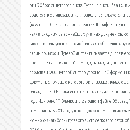
от 16 Образец путевого листа. Путевые листы: бланки в
водителя в организации, как правило, используется спе
(владельце) транспортного средства. Штраф за отсутстви
является одним из важнейших учетных документов, ко
также использующих автомобили для собственных нужд.
своим приказом. Путевой лист выписывается диспетчер
проставлены порядковый номер, дата выдачи, штамп и п
средствам ФСС. Путевой лист по упрощенной форме. Мног
документ, с помощью которого организация, владеющая 
расходов на ГСМ. Показания из этого документа использ
года Минтранс РФ бланки 1 и 2 в одном файле Образец 
изменились. В 2017 году в порядок оформления докумен
можно скачать бланк путевого листа легкового автомоб