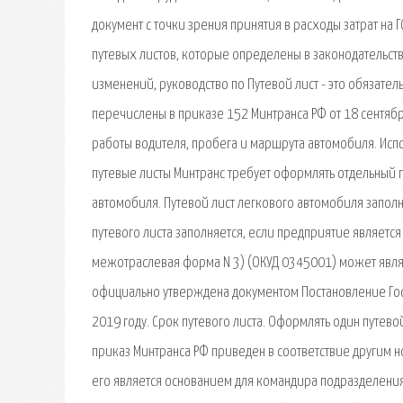
документ с точки зрения принятия в расходы затрат на
путевых листов, которые определены в законодательстве
изменений, руководство по Путевой лист - это обязате
перечислены в приказе 152 Минтранса РФ от 18 сентября
работы водителя, пробега и маршрута автомобиля. Исп
путевые листы Минтранс требует оформлять отдельный п
автомобиля. Путевой лист легкового автомобиля заполн
путевого листа заполняется, если предприятие являетс
межотраслевая форма N 3) (ОКУД 0345001) может являт
официально утверждена документом Постановление Госко
2019 году. Срок путевого листа. Оформлять один путево
приказ Минтранса РФ приведен в соответствие другим но
его является основанием для командира подразделения