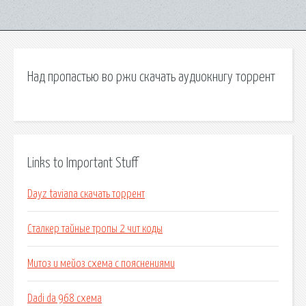
Над пропастью во ржи скачать аудиокнигу торрент
Links to Important Stuff
Dayz taviana скачать торрент
Сталкер тайные тропы 2 чит коды
Митоз и мейоз схема с пояснениями
Dadi da 968 схема