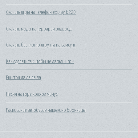
Скачать игры на телефон explay b220
Скачать моды на террария андроид
Скачать бесплатно игру гта на самсунг
Как сделать так чтобы не лагали игры
Рингтон ла ла ла ла
Песня на горе колхоз минус
Расписание автобусов нащекино бронницы