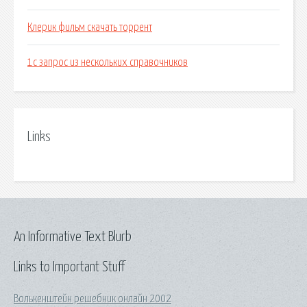
Клерик фильм скачать торрент
1с запрос из нескольких справочников
Links
An Informative Text Blurb
Links to Important Stuff
Волькенштейн решебник онлайн 2002