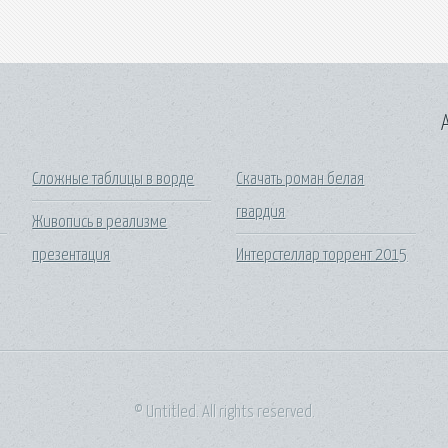
A
Сложные таблицы в ворде
Скачать роман белая
гвардия
Живопись в реализме
презентация
Интерстеллар торрент 2015
© Untitled. All rights reserved.