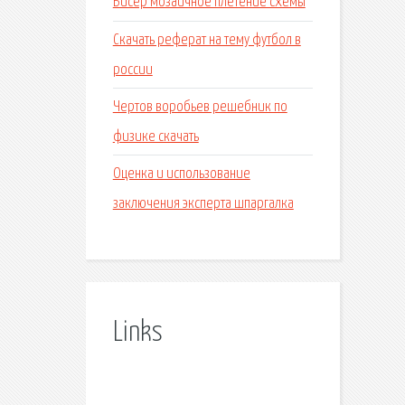
Бисер мозаичное плетение схемы
Скачать реферат на тему футбол в
россии
Чертов воробьев решебник по
физике скачать
Оценка и использование
заключения эксперта шпаргалка
Links