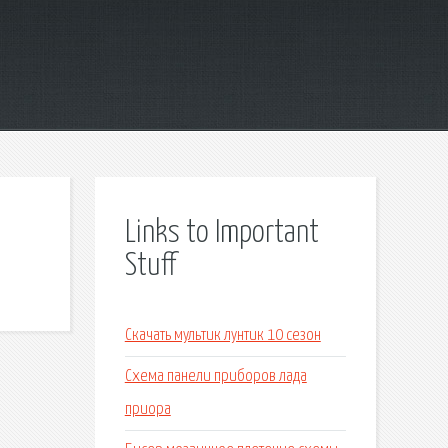
Links to Important
Stuff
Скачать мультик лунтик 10 сезон
Схема панели приборов лада
приора