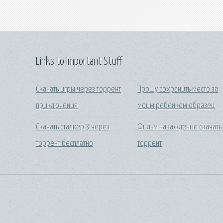
Links to Important Stuff
Скачать игры через торрент
Прошу сохранить место за
приключения
моим ребенком образец
Скачать сталкер 3 через
Фильм наваждение скачать
торрент бесплатно
торрент