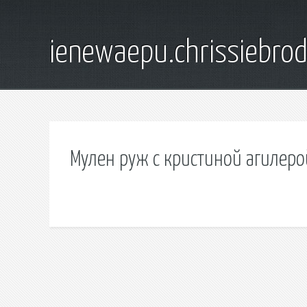
ienewaepu.chrissiebro
Мулен руж с кристиной агилер