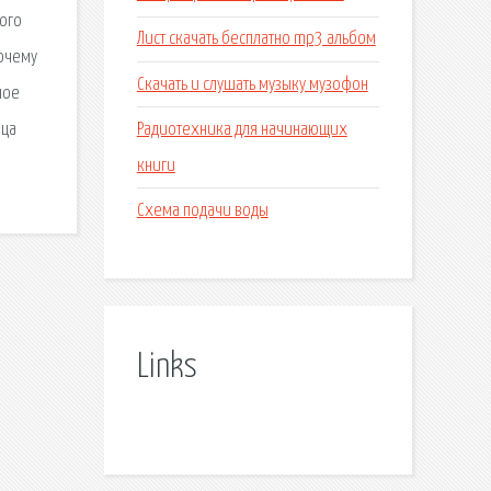
ого
Лист скачать бесплатно mp3 альбом
очему
Скачать и слушать музыку музофон
ное
Радиотехника для начинающих
яца
книги
Схема подачи воды
Links