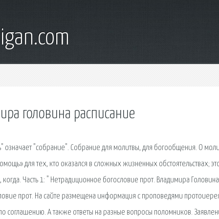
digan.com
ира головина расписание
" означает "собрание". Собрание для молитвы, для богообщения. О мол
омощь» для тех, кто оказался в сложных жизненных обстоятельствах; эт
огда. Часть 1: " Нетрадиционное богословие прот. Владимира Головина
ловие прот. На сайте размещена информация с проповедями протоиере
по соглашению. А также ответы на разные вопросы поломников. Заявле