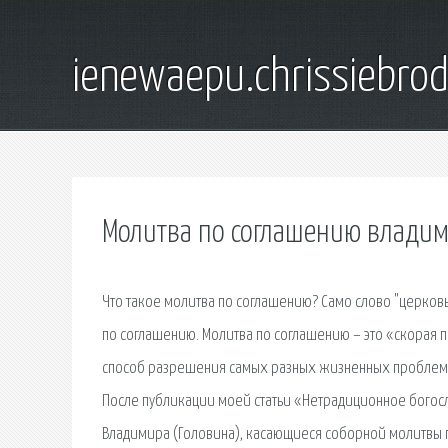
ienewaepu.chrissiebro
Молитва по соглашению владим
Что такое молитва по соглашению? Само слово "церковь
по соглашению. Молитва по соглашению – это «скорая п
способ разрешения самых разных жизненных проблем, к
После публикации моей статьи «Нетрадиционное богос
Владимира (Головина), касающиеся соборной молитвы 