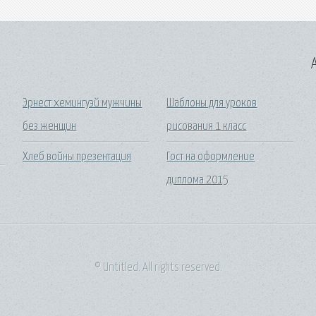
A
Эрнест хемингуэй мужчины
Шаблоны для уроков
без женщин
рисования 1 класс
Хлеб войны презентация
Гост на оформление
диплома 2015
© Untitled. All rights reserved.