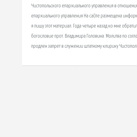
Чистопольского епархиального управления в отношени
епархиального управления На сайте размещена информ
я пишу этот материал. Года четыре назад ко мне обра
богословие прот. Владимира Головина. Молитва по согла
продлен запрет в служении штатному клирику Чистопол