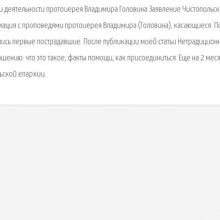
и деятельности протоиерея Владимира Головина Заявление Чистопольск
ация с проповедями протоиерея Владимира (Головина), касающиеся. П
тились первые пострадавшие. После публикации моей статьи Нетрадицион
шению: что это такое, факты помощи, как присоединиться. Еще на 2 мес
ьской епархии.