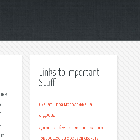
Links to Important
Stuff
итве
о
Скачать игра молодежка на
"
андроид
я
Договор об учреждении полного
ние
товарищества образец скачать