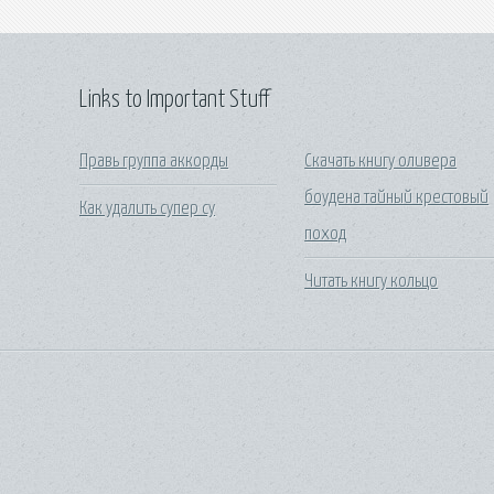
Links to Important Stuff
Правь группа аккорды
Скачать книгу оливера
боудена тайный крестовый
Как удалить супер су
поход
Читать книгу кольцо