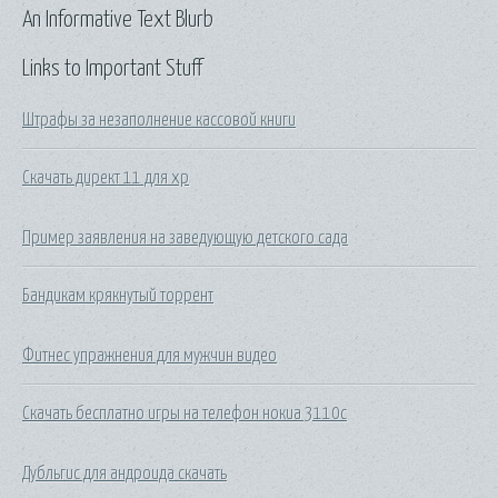
An Informative Text Blurb
Links to Important Stuff
Штрафы за незаполнение кассовой книги
Скачать директ 11 для хр
Пример заявления на заведующую детского сада
Бандикам крякнутый торрент
Фитнес упражнения для мужчин видео
Скачать бесплатно игры на телефон нокиа 3110с
Дубльгис для андроида скачать