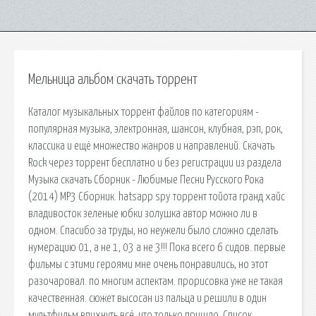
Мельница альбом скачать торрент
Каталог музыкальных торрент файлов по категориям -
популярная музыка, электронная, шансон, клубная, рэп, рок,
классика и ещё множество жанров и направлений. Скачать
Rock через торрент бесплатно и без регистрации из раздела
Музыка скачать Сборник - Любимые Песни Русского Рока
(2014) MP3 Сборник. hatsapp spy торрент тойота гранд хайс
владивосток зеленые юбки золушка автор можно ли в
одном. Спасибо за труды, но неужели было сложно сделать
нумерацию 01, а не 1, 03 а не 3!!! Пока всего 6 сидов. первые
фильмы с этими героями мне очень понравились, но этот
разочаровал. по многим аспектам. прорисовка уже не такая
качественная. сюжет высосан из пальца и решили в один
мультфильм впихнуть всё, что только пришло. Список