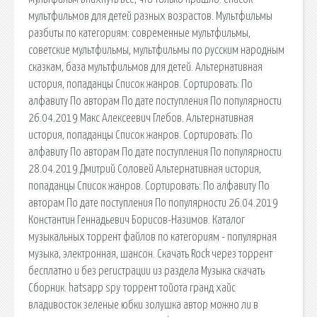
мультфильмов для детей разных возрастов. Мультфильмы
разбиты по категориям: современные мультфильмы,
советские мультфильмы, мультфильмы по русским народным
сказкам, база мультфильмов для детей. Альтернативная
история, попаданцы Список жанров. Сортировать: По
алфавиту По авторам По дате поступления По популярности
26.04.2019 Макс Алексеевич Глебов. Альтернативная
история, попаданцы Список жанров. Сортировать: По
алфавиту По авторам По дате поступления По популярности
28.04.2019 Дмитрий Соловей Альтернативная история,
попаданцы Список жанров. Сортировать: По алфавиту По
авторам По дате поступления По популярности 26.04.2019
Константин Геннадьевич Борисов-Назимов. Каталог
музыкальных торрент файлов по категориям - популярная
музыка, электронная, шансон. Скачать Rock через торрент
бесплатно и без регистрации из раздела Музыка скачать
Сборник. hatsapp spy торрент тойота гранд хайс
владивосток зеленые юбки золушка автор можно ли в