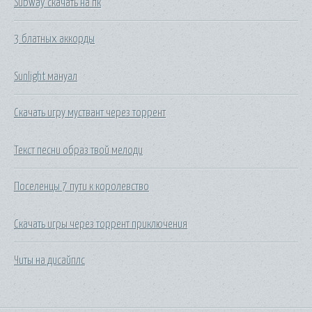
Subway скачать на пк
3 блатных аккорды
Sunlight мануал
Скачать игру муствант через торрент
Текст песни образ твой мелоди
Поселенцы 7 пути к королевство
Скачать игры через торрент приключения
Читы на дисайплс