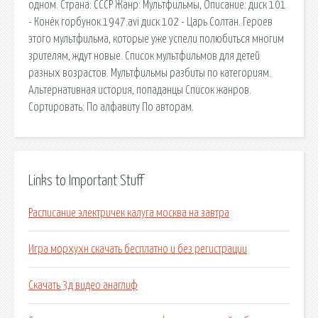
одном. Страна: СССР Жанр: Мультфильмы, Описание: диск 101
- Конёк горбунок.1947.avi диск 102 - Царь Солтан. Героев
этого мультфильма, которые уже успели полюбиться многим
зрителям, ждут новые. Список мультфильмов для детей
разных возрастов. Мультфильмы разбиты по категориям.
Альтернативная история, попаданцы Список жанров.
Сортировать: По алфавиту По авторам.
Links to Important Stuff
Расписание электричек калуга москва на завтра
Игра морхухн скачать бесплатно и без регистрации
Скачать 3д видео анаглиф