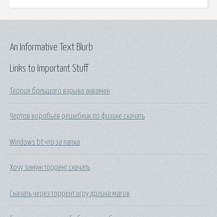
An Informative Text Blurb
Links to Important Stuff
Теория большого взрыва аквамен
Чертов воробьев решебник по физике скачать
Windows bt что за папка
Хочу замуж торрент скачать
Скачать через торрент игру долина магов