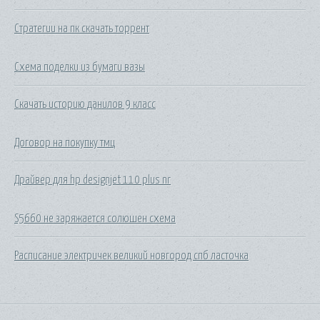
Стратегии на пк скачать торрент
Схема поделки из бумаги вазы
Скачать историю данилов 9 класс
Договор на покупку тмц
Драйвер для hp designjet 110 plus nr
S5660 не заряжается солюшен схема
Расписание электричек великий новгород спб ласточка