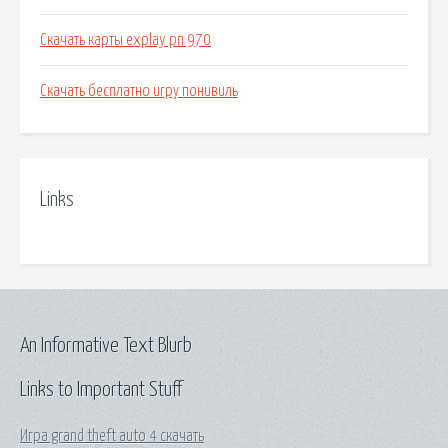
Скачать карты explay pn 970
Скачать бесплатно игру понивиль
Links
An Informative Text Blurb
Links to Important Stuff
Игра grand theft auto 4 скачать