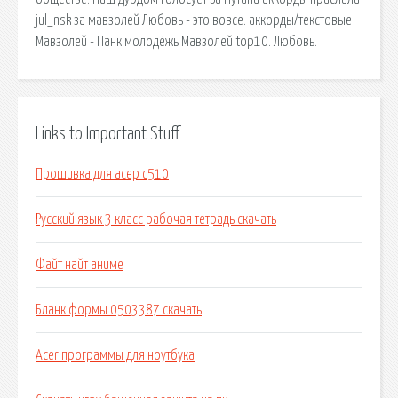
jul_nsk за мавзолей Любовь - это вовсе. аккорды/текстовые
Мавзолей - Панк молодёжь Мавзолей top10. Любовь.
Links to Important Stuff
Прошивка для асер с510
Русский язык 3 класс рабочая тетрадь скачать
Файт найт аниме
Бланк формы 0503387 скачать
Acer программы для ноутбука