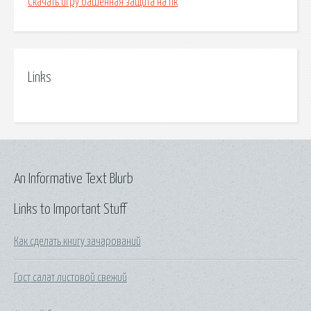
Скачать игру башенная защита на пк
Links
An Informative Text Blurb
Links to Important Stuff
Как сделать книгу зачарований
Гост салат листовой свежий