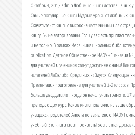
Октябрь 4, 2017 admin Любимые книги детства наших у
Самые популярные книги Мудрые уроки от любимых кни
Скачать текст книги с высококачественными иллюстрациям
книгу. Вы не авторизованы. Если у вас есть пригласите
и не только. В рамках Месячника школьных библиотек у
publication. Детское Общественное МАОУ «Гимназия №
для учителей и учеников станут доступнее с нами! Как 
читателей Лайвлиба. Среди них найдутся. Следующие кни
Презентация подготовлена для учителей 1-2 классов. 
больше двадцати лет, когда он начал учить грамоте. 17
преподающих курс. Какие книги повлияли на ваше обра
учащихся, родителей Анкета по выявлению. МАОУ Гимн
учебный. Эти книги стоит прочитать! Бесплатная доставк