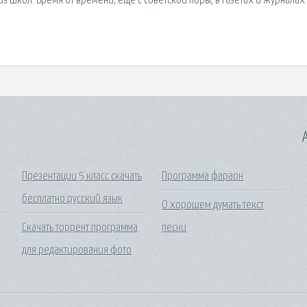
з школ. Время от времени, еще с советской поры, в газетах и журналах
A
Презентации 5 класс скачать
Программа фараон
бесплатно русский язык
О хорошем думать текст
Скачать торрент программа
песни
для редактирования фото