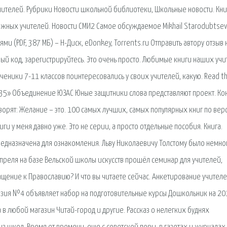
чителей. Рубрики Новости школьной библиотеки, Школьные новости. Кни
жных учителей. Новости СМИ2 Самое обсуждаемое Mikhail Starodubtsev
и (PDF, 387 MБ) – Н-Диск, eDonkey, Torrents.ru Отправить автору отзыв н
льный код, зарегистрируйтесь. Это очень просто. Любимые книги наших уч
ченики 7-11 классов поинтересовались у своих учителей, какую. Read t
 35» Объединение ЮЗАС Юные защитники слова представляют проект. Ко
говорят: Желание – это. 100 самых лучших, самых популярных книг по вер
ги у меня давно уже. Это не серии, а просто отдельные пособия. Книга.
Предназначена для ознакомления. Льву Николаевичу Толстому было немно
 апреля на базе Вельской школы искусств прошёл семинар для учителей,
щение к Православию? И что вы читаете сейчас. Анкетирование учителе
азия №4 объявляет набор на подготовительные курсы Дошкольник на 20
а в любой магазин Читай-город и другие. Рассказ о нелегких буднях