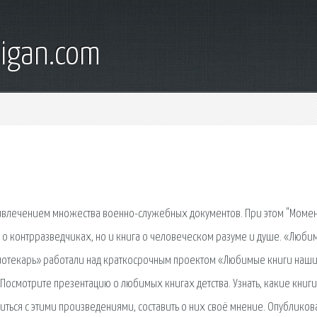
digan.com
привлечением множества военно-служебных документов. При этом "Моме
 о контрразведчиках, но и книга о человеческом разуме и душе. «Люби
иотекарь» работали над краткосрочным проектом «Любимые книги наш
Посмотрите презентацию о любимых книгах детства. Узнать, какие книги
иться с этими произведениями, составить о них своё мнение. Опубликов