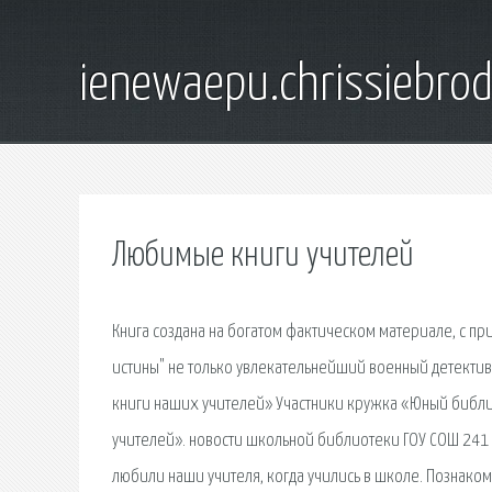
ienewaepu.chrissiebro
Любимые книги учителей
Книга создана на богатом фактическом материале, с 
истины" не только увлекательнейший военный детектив
книги наших учителей» Участники кружка «Юный библ
учителей». новости школьной библиотеки ГОУ СОШ 241 
любили наши учителя, когда учились в школе. Познаком