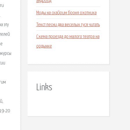
андроид
ги
Моды на скайрим броня охотника
.
Текст песни два веселых гуся читать
а эту
ителей
Схема проезда до малого театра на
he
ордынке
нкурсы
сии
гим
Links
й,
19-20