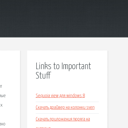
Links to Important
Stuff
нт
мые
Sequoia view для windows 8
их
Скачать драйвер на колонки sven
Скачать приложения тюряга на
ано