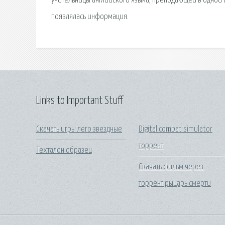
учительницы английского языка, преподающей в одной и
появлялась информация.
Links to Important Stuff
Скачать игры лего звездные
Digital combat simulator
торрент
Техталон образец
Скачать фильм через
торрент рыцарь смерти