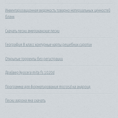
Инвентаризационная ведомость товарно материальных ценностей
бланк
Скачать песни американские песни
География 8 класс контурные карты решебник сиротин
Открытые торренты без регистрации
Драйвер kyocera mita fs 1020d
Программа для форматирования microsd на андроид
Песни аарона яна скачать