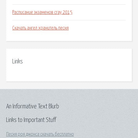
Расписание экзаменов сгау 2015
Скачать ангел хранитель песня
Links
An Informative Text Blurb
Links to Important Stuff
Песня роя джонса скачать бесплатно