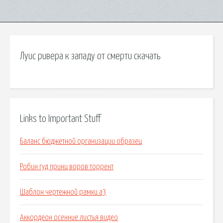
Луис ривера к западу от смерти скачать
Links to Important Stuff
Баланс бюджетной организации образец
Робин гуд принц воров торрент
Шаблон чертежной рамки а3
Аккордеон осенние листья видео