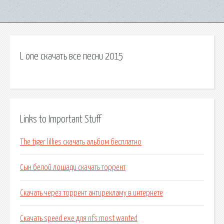
L one скачать все песни 2015
Links to Important Stuff
The tiger lillies скачать альбом бесплатно
Сын белой лошади скачать торрент
Скачать через торрент антирекламу в интернете
Скачать speed exe для nfs most wanted