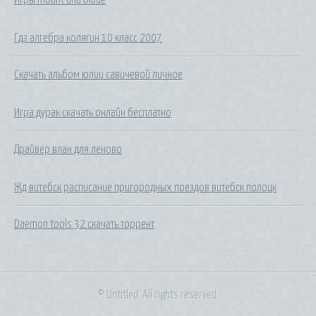
Гдз алгебра колягин 10 класс 2007
Скачать альбом юлии савичевой личное
Игра дурак скачать онлайн бесплатно
Драйвер влан для леново
Жд витебск расписание пригородных поездов витебск полоцк
Daemon tools 32 скачать торрент
© Untitled. All rights reserved.