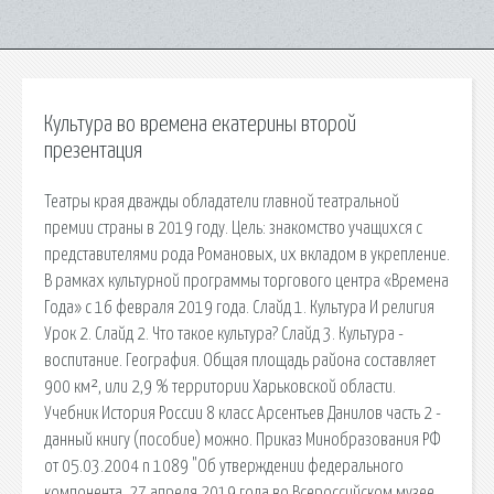
Культура во времена екатерины второй
презентация
Театры края дважды обладатели главной театральной
премии страны в 2019 году. Цель: знакомство учащихся с
представителями рода Романовых, их вкладом в укрепление.
В рамках культурной программы торгового центра «Времена
Года» с 16 февраля 2019 года. Слайд 1. Культура И религия
Урок 2. Слайд 2. Что такое культура? Слайд 3. Культура -
воспитание. География. Общая площадь района составляет
900 км², или 2,9 % территории Харьковской области.
Учебник История России 8 класс Арсентьев Данилов часть 2 -
данный книгу (пособие) можно. Приказ Минобразования РФ
от 05.03.2004 n 1089 "Об утверждении федерального
компонента. 27 апреля 2019 года во Всероссийском музее