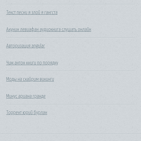
Текст песни я злой я гангста
Акунин левиафан аудиокнига слушать онлайн
Авторизация angular
Чиж антон книги по порядку
Моды на скайрим викинги
Минус ариана гранде
Торрент юрий бурлан