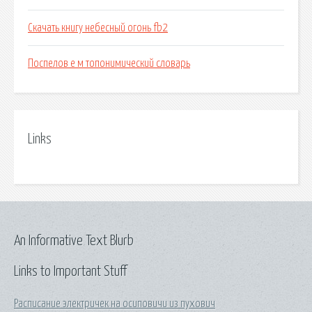
Скачать книгу небесный огонь fb2
Поспелов е м топонимический словарь
Links
An Informative Text Blurb
Links to Important Stuff
Расписание электричек на осиповичи из пухович