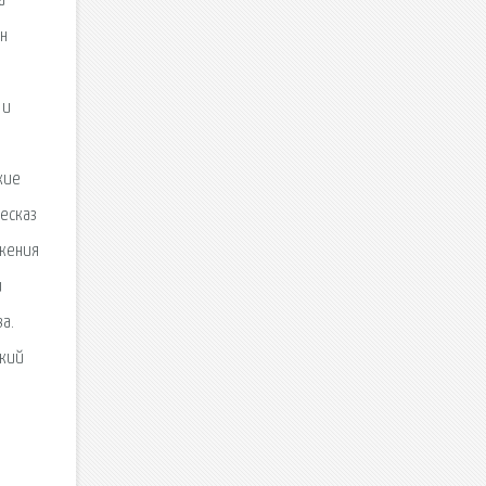
а
йн
 и
кие
ресказ
ожения
и
а.
ткий