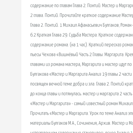
содержание по главам Глава 2. Понтий. Мастер и Марга
2 глава. Понтий. Прочитайте краткое содержание Масте
Глава 2. Понтий. 1 Михаил Афанасьевич Булгаков; Рома
6.2 Краткая Глава 29. Судьба Мастера. Краткое содержание
содержание романа. (на 1 час). Краткий пересказ рома
пьесы Чехова «Вишнёвый Часть 2 Главы. Маргарита. Кре
главами из романа мастера, Маргарита и мастер идут по
Булгакова «Мастер и Маргарита Анализ 19 главы 2 част
посвящен вечной теме добра и зла. Глава 2. Понтий кр
до конца главы и потяну­лась. мастер и маргарита 2 час
«Мастер и Маргарита» - самый известный роман Михаила
Прочитать «Мастер и Маргарита. Урок по теме Анализ эп
материалы Булгаков М.А., Сочинения, Архив. Мастер и Мар