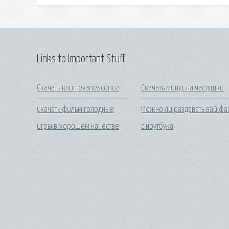
Links to Important Stuff
Скачать клип evanescence
Скачать минус на частушки
Скачать фильм голодные
Можно ли раздавать вай фа
игры в хорошем качестве
с ноутбука