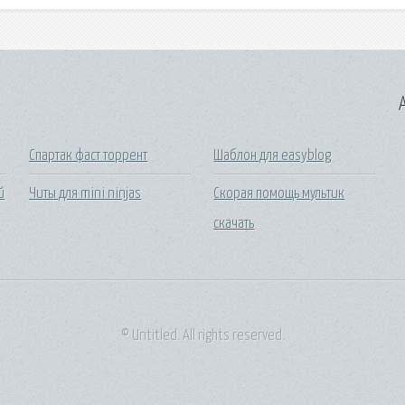
A
Спартак фаст торрент
Шаблон для easyblog
й
Читы для mini ninjas
Скорая помощь мультик
скачать
© Untitled. All rights reserved.