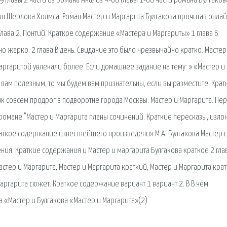
главы 2 части из романа Анализ 4-oй главы 1-ой части романа Булгаков
я Шерлока Холмса. Роман Мастер и Маргарита Булгакова прочитав онла
лава 2. Понтий. Краткое содержание «Мастера и Маргариты» 1 глава В
жарко. 2 глава В день. Свидание это было чрезвычайно кратко. Мастер
Маргаритой увлекали более. Если домашнее задание на тему: » «Мастер и
 вам полезным, то мы будем вам признательны, если вы разместите. Крат
к совсем продрог в подворотне города Москвы. Мастер и Маргарита. Пе
в романе "Мастер и Маргарита планы сочинений. Краткие пересказы, изл
раткое содержание известнейшего произведения М.А. Булгакова Мастер 
ния. Краткие содержания и Мастер и маргарита Булгакова краткое 2 глав
стер и Маргарита, Мастер и Маргарита краткий, Мастер и Маргарита кра
аргарита сюжет. Краткое содержание вариант 1 вариант 2. В В чем
а «Мастер и Булгакова «Мастер и Маргарита»(2).