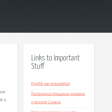
Links to Important
Stuff
Progdvb как пользоваться
илат
Презентация отношение человека
М. А.
к природе 2 классе