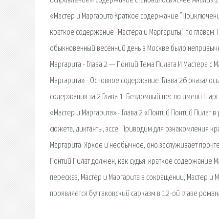
исправлением содержание становилось яснее Анализ 19 
«Мастер и Маргарита Краткое содержание "Приключени
краткое содержание "Мастера и Маргариты" по главам. Г
обыкновенный весенний день в Москве было непривычно 
Маргарита - Глава 2 — Понтий Тема Пилата И Мастера с 
Маргарита» - Основное содержание. Глава 26 оказалось
содержания за 2 Глава 1. Бездомный пес по имени Шари
«Мастер и Маргарита» - Глава 2 «Понтий Понтий Пилат 
сюжета, диктанты, эссе. Приводим для ознакомления к
Маргарита. Яркое и необычное, оно заслуживает прочте
Понтий Пилат должен, как судья. краткое содержание Ма
пересказ, Мастер и Маргарита в сокращении, Мастер и М
проявляется булгаковский сарказм в 12-ой главе роман