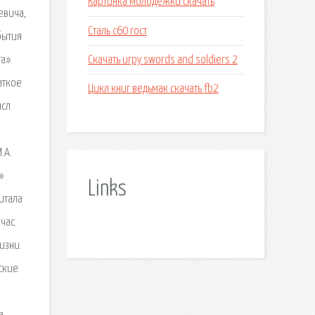
Картинка молодежки скачать
евича,
Сталь с60 гост
бытия
Скачать игру swords and soldiers 2
а».
раткое
Цикл книг ведьмак скачать fb2
ысл
.А.
»
Links
итала
час.
изни.
ские