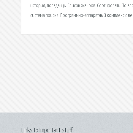
история, попаданцы Список жанров. Сортировать: По ал
система поиска. Программно-аппаратный комплекс с в
Links to Important Stuff