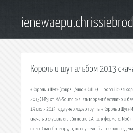
ienewaepu.chrissiebro
Король и шут альбом 2013 скач
«Король и Шут» (сокращённо «КиШ») — российская хорр
2013) МР3 от IMA-Sound скачать торрент бесплатно и без
19 июля 2013 года умер лидер группы «Король и Шут» 
скачать и слушать онлайн песни t.A.T.u. в формате. Мо
гитар. Спасибо за труды, но неужели было сложно сделать