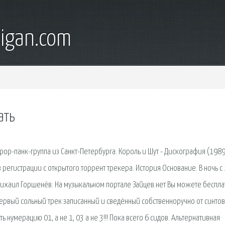
digan.com
ать
ор-панк-группа из Санкт-Петербурга. Король и Шут - Дискография (1989
 регистрации с открытого торрент трекера. История Основание. В ночь с 
Михаил Горшенёв. На музыкальном портале Зайцев.нет Вы можете беспла
й первый сольный трек записанный и сведённый собственноручно от синтов
 нумерацию 01, а не 1, 03 а не 3!!! Пока всего 6 сидов. Альтернативная