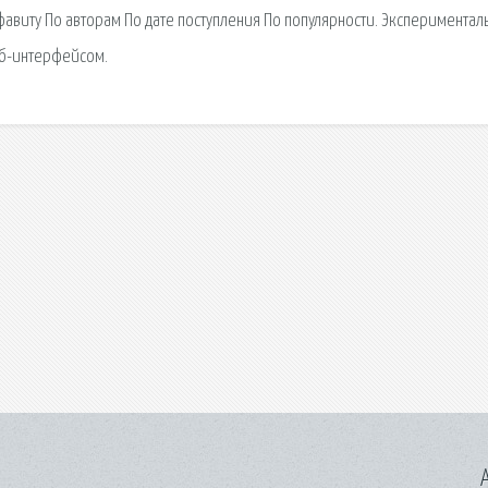
фавиту По авторам По дате поступления По популярности. Экспериментал
еб-интерфейсом.
A