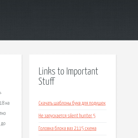
Links to Important
Stuff
-
18 на
Скачать шаблоны букв для подушек
тно
Не запускается silent hunter 5
 до
Головка блока ваз 2115 схема