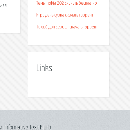
Темы nokia 202 скачать бесплатно
ьная
Игра день сурка скачать торрент
Тихий дон сериал скачать торрент
Links
n Informative Text Blurb