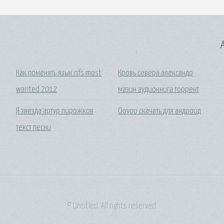
A
Как поменять язык nfs most
Кровь севера александр
wanted 2012
мазин аудиокнига торрент
Я звезда артур пирожков
Oovoo скачать для андроид
текст песни
© Untitled. All rights reserved.