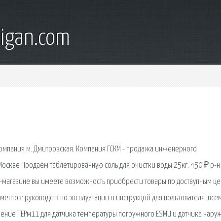
digan.com
Компания м. Дмитровская. Компания ГСКМ - продажа инженерного
Москве Продаём таблетированную соль для очистки воды 25кг. 450 ₽ р-н
ет-магазине вы имеете возможность приобрести товары по доствупным це
ументов: руководств по эксплуатации и инструкций для пользователя. все
ение ТЕРм11 для датчика температуры погружного ESMU и датчика нару