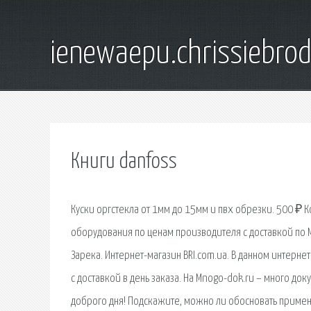
ienewaepu.chrissiebro
Книги danfoss
Куски оргстекла от 1мм до 15мм и пвх обрезки. 500 ₽ 
оборудования по ценам производителя с доставкой по 
Зарека. Интернет-магазин BRI.com.ua. В данном интерн
с доставкой в день заказа. На Mnogo-dok.ru – много док
доброго дня! Подскажите, можно ли обосновать примен