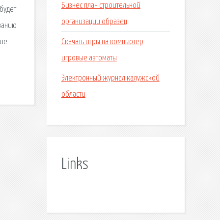
Бизнес план строительной
 будет
организации образец
ованию
Скачать игры на компьютер
кие
игровые автоматы
Электронный журнал калужской
области
Links