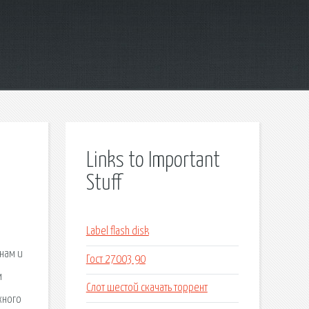
Links to Important
Stuff
Label flash disk
нам и
Гост 27003 90
м
Слот шестой скачать торрент
жного