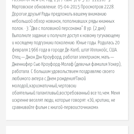
Мартовское обновление. 05-04-2015 Просмотров:2228.
Дорогие друзья! Рады предложить вашему вниманию
небольшой обзор новинок, пополнивших ряды книжных
полок. · 3."Два с половиной персонажа" 8 ур. (2 дня)
Выполните задание и получите доступ к новому гугукающему
и носящему подгузники поколению. Юные годы. Родилась 20
февраля 1966 года в городе Де-Калб, штат Иллинойс, США.
Отец — Джон Дэн Кроуфорд, работал электриком, мать —
Дженнифер Сью Кроуфорд-Молаф (девичья фамилия Уокер),
работала. С большим удовольствием поздравляю своего
любимого актера с Днем рождения!Такой
молодой,харизматичный,чертовски
обаятельный.талантливый,востребованный все то,чем. Меня
искренне веселят люди, которые говорят: «Эй, критики, не
сравнивайте фильм с книгой-первоисточником».