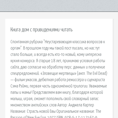
Книга дом с привидениями читать
Спонтанная рубрика "Неустаревающая классика вопросов к
оргам". В прошлом году мы такой пост писали, но нас тут
стало больше, и всегда есть кто-то новый, кому интересна
кухня конкурса. Я старше 18 лет, принимаю условия работы
сайта, даю согласие на обработку перс. данных и получение
спецпредложений. «Зловещие мертвецы» (англ. The Evil Dead)
— фильм ужасов, дебютная работа режиссёра и сценариста
Сэма Рэйми, первая часть одноимённой трилогии. Уважаемые
папы и мамы! Представляем вам книгу, благодаря которой
малыш, играя, сможет пополнить свой словарный запас
множеством английских слов Автор: Анджела Картер
Название: Страсть новой Евы Оригинальное название: The
Passion of New Eve Год: 1977 ISBN: 978-5-17-112167-9.