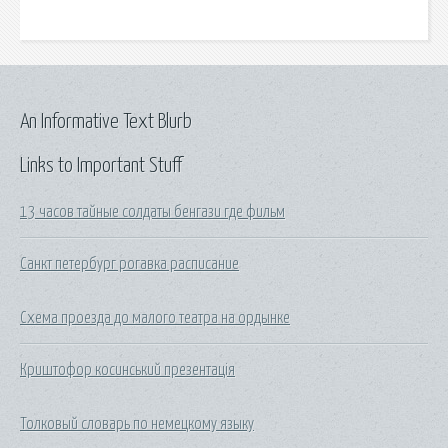
An Informative Text Blurb
Links to Important Stuff
13 часов тайные солдаты бенгази где фильм
Санкт петербург рогавка расписание
Схема проезда до малого театра на ордынке
Криштофор косинський презентація
Толковый словарь по немецкому языку