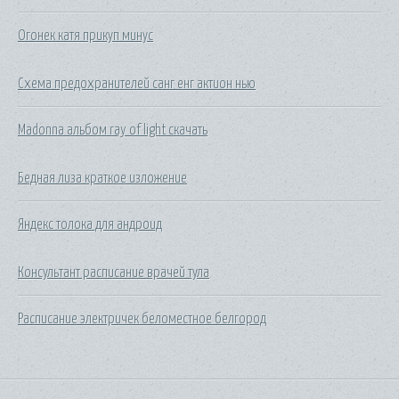
Огонек катя прикуп минус
Схема предохранителей санг енг актион нью
Madonna альбом ray of light скачать
Бедная лиза краткое изложение
Яндекс толока для андроид
Консультант расписание врачей тула
Расписание электричек беломестное белгород