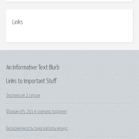
Links
An Informative Text Blurb
Links to Important Stuff
Экспансия 2 серия
Фильм nfs 2014 скачать торрент
Бесконечность тина кароль минус