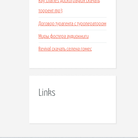
Ray charles дискография скачать
торрент mp3
Договор турагента с туроператором
Миры фостера аудиокниги
Revival скачать селена гомес
Links