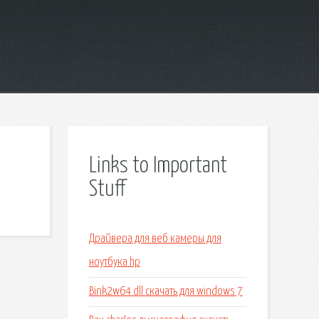
Links to Important
Stuff
Драйвера для веб камеры для
ноутбука hp
Bink2w64 dll скачать для windows 7