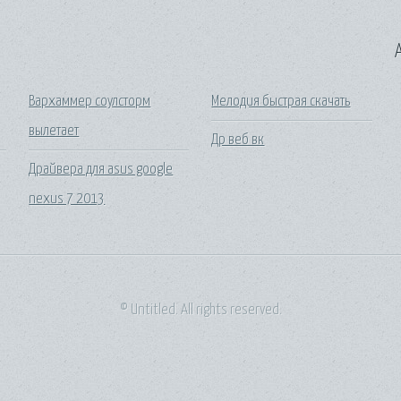
A
Вархаммер соулсторм
Мелодия быстрая скачать
вылетает
Др веб вк
Драйвера для asus google
nexus 7 2013
© Untitled. All rights reserved.