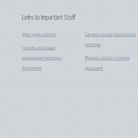
Links to Important Stuff
Куми куми скачать
Саранск киров расписание
поездов
Скачать красивые
медленные мелодии
Мультик сказка о глупом
бесплатно
мышонке