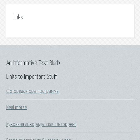
Links
An Informative Text Blurb
Links to Important Stuff
Фоторедакторы программы
Neal morse
Кухонная лихорадка скачать торрент