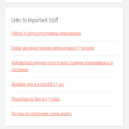
Links to Important Stuff
Fallout 4 запуск программы невозможен
Елена звездная темная империя книга 3 торрент
Алфавитный журнал регистрации граждан проживающих в
гостинице
Драйвер для asrock n68 s3 ucc
Решебник по бел язу 7 класс
Рисунки по клеточкам схемы видео