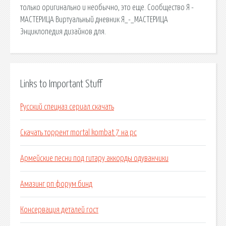
только оригинально и необычно, это еще. Сообщество Я -
МАСТЕРИЦА Виртуальный дневник Я_-_МАСТЕРИЦА
Энциклопедия дизайнов для.
Links to Important Stuff
Русский спецназ сериал скачать
Скачать торрент mortal kombat 7 на pc
Армейские песни под гитару аккорды одуванчики
Амазинг рп форум бинд
Консервация деталей гост