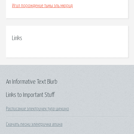
Игил порождение тьмы эль мюрид
Links
An Informative Text Blurb
Links to Important Stuff
Расписание электричек тула щекино
Скачать песни электричка апина