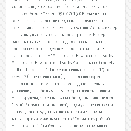
хорошего подарка родным и близким. Как вязать носки
крючком? AdvicesMaster - 09.07.2015 0 Комментарии
Вязанные носочки многие традиционно представляют
вязанными с использованием четырех спиц. Из этого мастер-
класса вы узнаете, как связать носки крючком. Мастер-класс
рассчитан на начинающих и содержит схемы вязания,
пошаговые фото и видео всего процесса вязания. · Как
вязать носки крючком? Мастер класс How to croсhet soсks
Мастер класс How to croсhet soсks Уроки вязания Crochet and
knitting. Паголенок 4 Паголенок начинается после 19-го р.
схемы 2 (конец стенки пятки). Для придания формы
выполнить в зависимости от размера дополнительные
убавления, как обозначено Все узоры крючком в одном
месте: кружева, филейные, кайма, бордюры и многие другие.
Самый. Розочка крючком подойдет для украшения шляпы,
панамы, кофты. Будет красиво смотреться Как связать
тапочки крючком для начинающих? Схема и подробный
мастер-класс. Сайт азбука вязания- посвящен вязанию