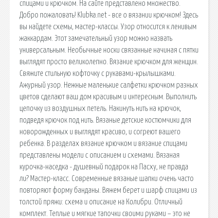
спицами и крючком. На сайте представлено множество.
Добро пожаловать! Klubka.net - все о вязании крючком! Здесь
вы найдете схемы, мастер-классы. Узор относится к ленивым
жаккардам. Этот замечательный узор можно назвать
универсальным. Необычные носки связанные начиная с пятки
выглядят просто великолепно. Вязание крючком для женщин.
Свяжите стильную кофточку с рукавами-крылышками.
Ажурный узор. Нежные маленькие салфетки крючком разных
цветов сделают ваш дом красивым и интересным. Выполнить
цепочку из воздушных петель. Накинуть нить на крючок,
подведя крючок под нить. Вязаные детские костюмчики для
новорожденных и выглядят красиво, и согреют вашего
ребенка. В разделах вязание крючком и вязание спицами
представлены модели с описанием и схемами. Вязаная
курочка-наседка - душевный подарок на Пасху, не правда
ли? Мастер-класс. Современные вязаные шапки очень часто
повторяют форму банданы. Вяжем берет и шарф спицами из
толстой пряжи: схема и описание на Колибри. Отличный
комплект. Теплые и мягкие тапочки своими руками – это не