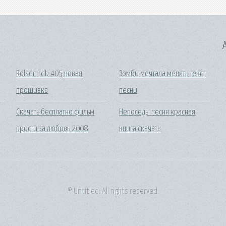
A
Rolsen rdb 405 новая
Зомби мечтала менять текст
прошивка
песни
Скачать бесплатно фильм
Непоседы песня красная
прости за любовь 2008
книга скачать
© Untitled. All rights reserved.