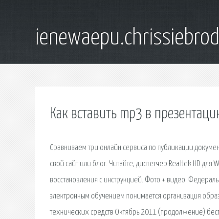
ienewaepu.chrissiebro
Как вставить mp3 в презентаци
Сравниваем три онлайн сервиса по публикации документо
свой сайт или блог. Читайте, диспетчер Realtek HD дл
восстановления с инструкцией. Фото + видео. Федераль
электронным обучением понимается организация обра
технических средств Октябрь 2011 (продолжение) бесп