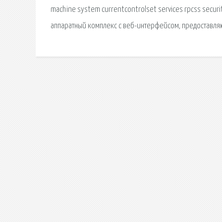
machine system currentcontrolset services rpcss secur
аппаратный комплекс с веб-интерфейсом, предоставля