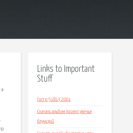
Links to Important
Stuff
 в
Гост р 51813 2001
Скачать альбом проект увечье
,
блумсдэй
mp