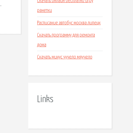
Скачать онлайн бесплатно игру
-
ранетки
Расписание автобус москва липецк
Скачать программу для ремонта
дома
Скачать минус чучело мяучело
Links