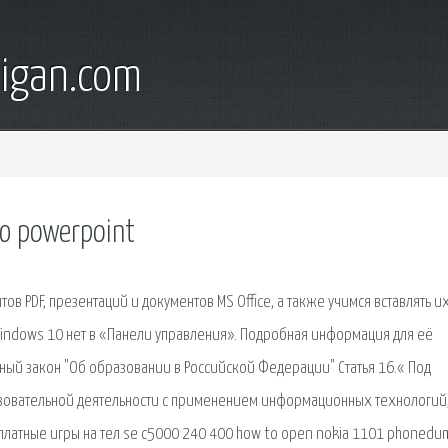
digan.com
ю powerpoint
в PDF, презентаций и документов MS Office, а также учимся вставлять их
я Windows 10 нет в «Панели управления». Подробная информация для её
ный закон "Об образовании в Российской Федерации" Статья 16.« Под
зовательной деятельности с применением информационных технологий
латные игры на тел se c5000 240 400 how to open nokia 1101 phonedu