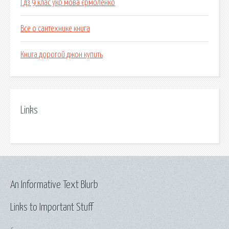
Гдз 9 клас укр мова єрмоленко
Все о сантехнике книга
Книга дорогой джон купить
Links
An Informative Text Blurb
Links to Important Stuff