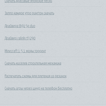
Скачать красивые японские песни
Зиппо каждое утро рингтон скачать
Драйвера 8i915p duo
Драйвер ralink rt3290
Minecraft 1 5 1 моды торрент
Скачать киселев строительная механика
Распечатать схемы для плетения из резинок
Скачать игры через шнур на телефон бесплатно