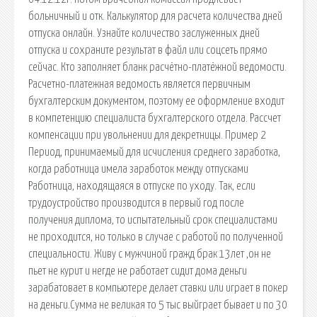
больничный и отк. Калькулятор для расчета количества дней
отпуска онлайн. Узнайте количество заслуженных дней
отпуска и сохраните результат в файл или соцсеть прямо
сейчас. Кто заполняет бланк расчётно-платёжной ведомости.
Расчетно-платежная ведомость является первичным
бухгалтерским документом, поэтому ее оформление входит
в компетенцию специалиста бухгалтерского отдела. Рассчет
компенсации при увольнении для декретницы. Пример 2
Период, принимаемый для исчисления среднего заработка,
когда работница имела заработок между отпусками
Работница, находящаяся в отпуске по уходу. Так, если
трудоустройство производится в первый год после
получения диплома, то испытательный срок специалистами
не проходится, но только в случае с работой по полученной
специальности. Живу с мужчиной гражд брак 13лет ,он не
пьет не курит и негде не работает сидит дома деньги
зарабатовает в компьютере делает ставки или играет в покер
на деньги.Сумма не великая то 5 тыс выйграет бывает и по 30