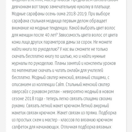
девчонкам вот такую замечательную куколку в платьице.
Модные сарафаны осень-зима 2018-2019. При выборе
сарафана стильная модница первым делом обращает
внимание на модные тенденции. Какой выбрать цвет волос
для женщин после 40 лет? Зависимость цвета волос от цвета
кожи лица других параметров дамы за сорок. Не можете
найти книги по рукоделию? У нас вы сможете не только
скачать бесплатно книгу по шитью, но и найти нужные
журналы по рукоделию. Планы занятий и конспекты уроков
по математике скачать и читать онлайн для учителей
бесплатно. Модный свитер женский, вязаный спицами, с
описанием из коллекции Calm. Стильный женский свитер
оверсайз с рукавом реглан - невероятно модный в новом
сезоне 2018 года - теперь легко связать спицами своими
руками. Связать летний жакет крючком Летний ажурный
жакетик связан крючком. Жакет связан из пряжи. Подборка
из простых схем и мастер - классов по вязанию крючком
салфеток для начинающих. Отличная подборка вязаных