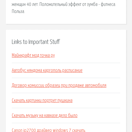
женщин 40 лет. Положительный эффект от зумба - фитнеса.
Польза.
Links to Important Stuff
Майнкрафт мод точка ру
Автобус няндома каргополь расписание
Договор комиссии образец при продаже автомобиля
Скачать картинки портрет пушкина
Скачать музыку на кавказе дело было
Canon ip2700 драйвер windows 7 скачать