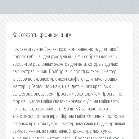
Как связать крючком книгу
Как связать летний жакет крючком, наверно, задает такой
вопрос себе каждая рукодельница.Мы собрали для Вас 7
вариантов различных жакетов для лета, которые сделают
вас неотразимыми. Подборка из простых схем и мастер -
классов по вязанию крючком салфеток для начинающих
мастериц. Загляните к нам, и найдете много красивых
салфеток с описанием. Простая майка крючком Простая по
форме и узору майка связана крючком. Длина майки чуть
ниже талии, и составляет от 50 до 53 сантиметров в
зависимости от размера. Ширина майки Отличная подборка
вязаных крючком сумок с мастер-классами и видео уроками.
Сумка пляжная, из трикотажной пряжи, круглая, сумка
ажурная и летняя, мастер классы. Предлагаем связать своим