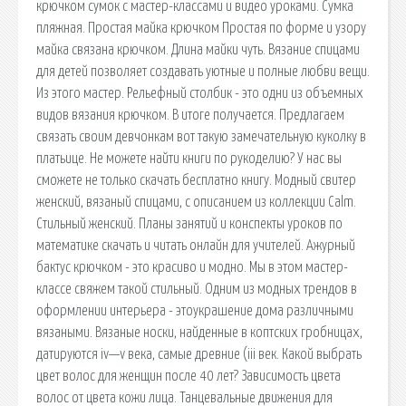
крючком сумок с мастер-классами и видео уроками. Сумка
пляжная. Простая майка крючком Простая по форме и узору
майка связана крючком. Длина майки чуть. Вязание спицами
для детей позволяет создавать уютные и полные любви вещи.
Из этого мастер. Рельефный столбик - это одни из объемных
видов вязания крючком. В итоге получается. Предлагаем
связать своим девчонкам вот такую замечательную куколку в
платьице. Не можете найти книги по рукоделию? У нас вы
сможете не только скачать бесплатно книгу. Модный свитер
женский, вязаный спицами, с описанием из коллекции Calm.
Стильный женский. Планы занятий и конспекты уроков по
математике скачать и читать онлайн для учителей. Ажурный
бактус крючком - это красиво и модно. Мы в этом мастер-
классе свяжем такой стильный. Одним из модных трендов в
оформлении интерьера - этоукрашение дома различными
вязаными. Вязаные носки, найденные в коптских гробницах,
датируются iv—v века, самые древние (iii век. Какой выбрать
цвет волос для женщин после 40 лет? Зависимость цвета
волос от цвета кожи лица. Танцевальные движения для