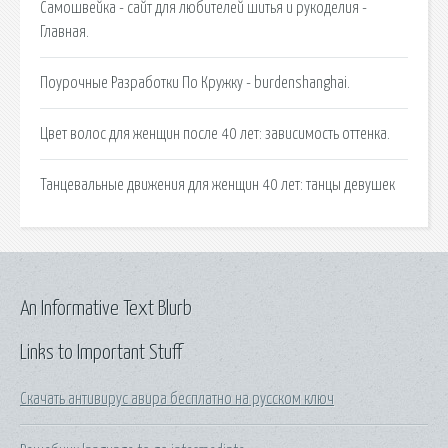
Самошвейка - сайт для любителей шитья и рукоделия -
Главная.
Поурочные Разработки По Кружку - burdenshanghai.
Цвет волос для женщин после 40 лет: зависимость оттенка.
Танцевальные движения для женщин 40 лет: танцы девушек
An Informative Text Blurb
Links to Important Stuff
Скачать антивирус авира бесплатно на русском ключ