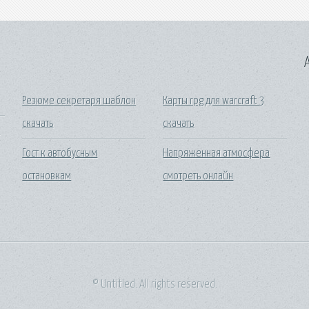
A
Резюме секретаря шаблон
Карты rpg для warcraft 3
скачать
скачать
й
Гост к автобусным
Напряженная атмосфера
остановкам
смотреть онлайн
© Untitled. All rights reserved.