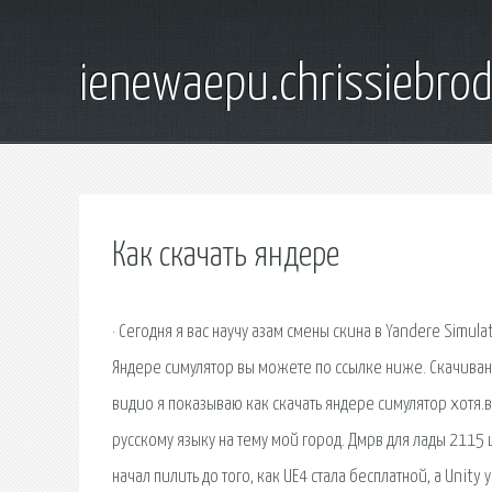
ienewaepu.chrissiebro
Как скачать яндере
· Сегодня я вас научу азам смены скина в Yandere Simul
Яндере симулятор вы можете по ссылке ниже. Скачивание
видио я показываю как скачать яндере симулятор хотя.в
русскому языку на тему мой город. Дмрв для лады 2115 
начал пилить до того, как UE4 стала бесплатной, а Unity