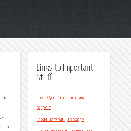
Links to Important
Stuff
этом
Лихие 90 е 16 серий скачать
торрент
он
Сложные таблицы в ворде
я, то