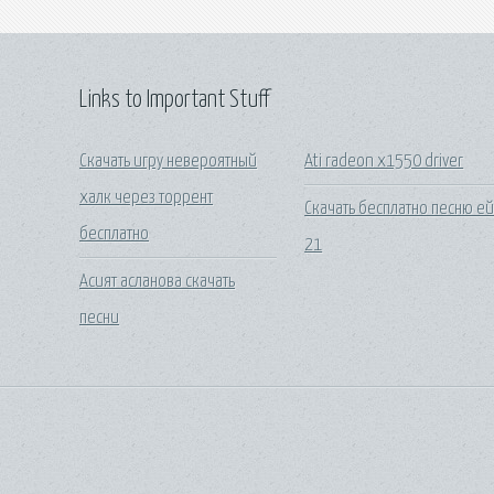
Links to Important Stuff
Скачать игру невероятный
Ati radeon x1550 driver
халк через торрент
Скачать бесплатно песню е
бесплатно
21
Асият асланова скачать
песни