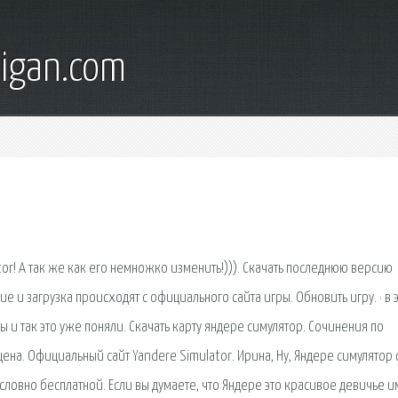
digan.com
ator! А так же как его немножко изменить!))). Скачать последнюю версию
 и загрузка происходят с официального сайта игры. Обновить игру. · в 
ы и так это уже поняли. Скачать карту яндере симулятор. Сочинения по
цена. Официальный сайт Yandere Simulator. Ирина, Ну, Яндере симулятор 
 условно бесплатной. Если вы думаете, что Яндере это красивое девичье им