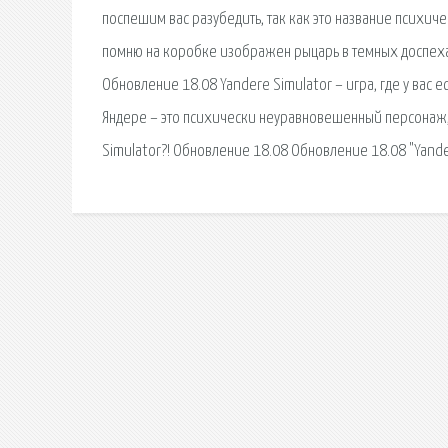
поспешим вас разубедить, так как это название психиче
помню на коробке изображен рыцарь в темных доспехах
Обновление 18.08 Yandere Simulator – игра, где у вас
Яндере – это психически неуравновешенный персонаж, к
Simulator?! Обновление 18.08 Обновление 18.08 "Yande