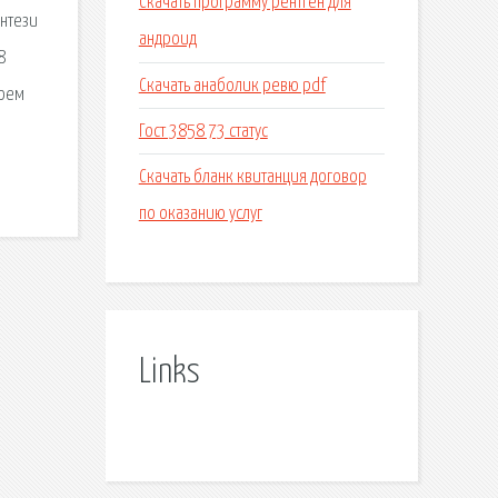
Скачать программу рентген для
энтези
андроид
8
Скачать анаболик ревю pdf
роем
Гост 3858 73 статус
Скачать бланк квитанция договор
по оказанию услуг
Links