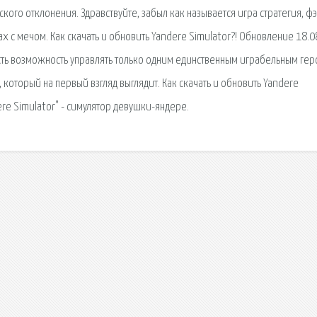
ского отклонения. Здравствуйте, забыл как называется игра стратегия, ф
 с мечом. Как скачать и обновить Yandere Simulator?! Обновление 18.0
 есть возможность управлять только одним единственным играбельным ге
оторый на первый взгляд выглядит. Как скачать и обновить Yandere
re Simulator" - симулятор девушки-яндере.