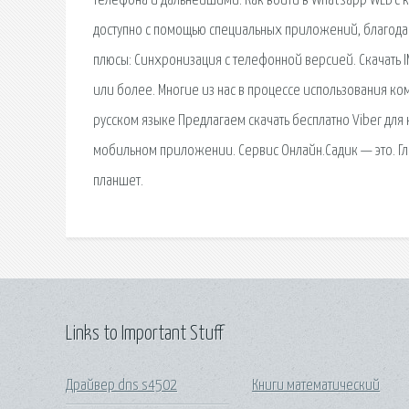
телефона и дальнейшими. Как войти в Whatsapp WEB с ко
доступно с помощью специальных приложений, благод
плюсы: Синхронизация с телефонной версией. Скачать I
или более. Многие из нас в процессе использования к
русском языке Предлагаем скачать бесплатно Viber дл
мобильном приложении. Сервис Онлайн.Садик — это. Г
планшет.
Links to Important Stuff
Драйвер dns s4502
Книги математический