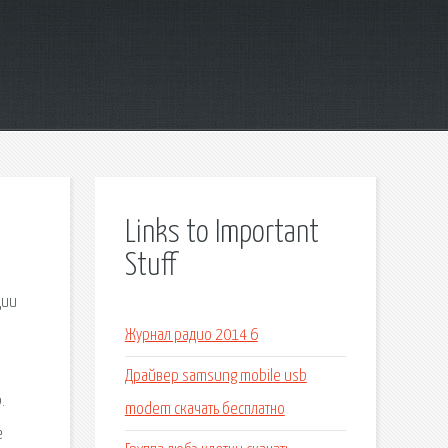
Links to Important
Stuff
ции
Журнал радио 2014 6
Драйвер samsung mobile usb
.
modem скачать бесплатно
е