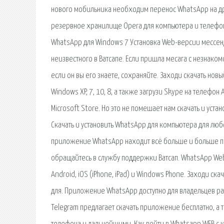
нового мобильника необходим перенос WhatsApp на др
резервное хранилище Opera для компьютера и телефона
WhatsApp для Windows 7 Установка Web-версии мессенд
неизвестного в Ватсапе. Если пришла месага с незнако
если он вы его знаете, сохраняйте. Заходи скачать но
Windows XP, 7, 10, 8, а также загрузи Skype на телефо
Microsoft Store. Но это не помешает нам скачать и уст
Скачать и установить WhatsApp для компьютера для л
приложение WhatsApp находит всё больше и больше по
обращайтесь в службу поддержки Ватсап. WhatsApp Web
Android, iOS (iPhone, iPad) и Windows Phone. Заходи с
для. Приложение WhatsApp доступно для владельцев ра
Telegram предлагает скачать приложение бесплатно, а 