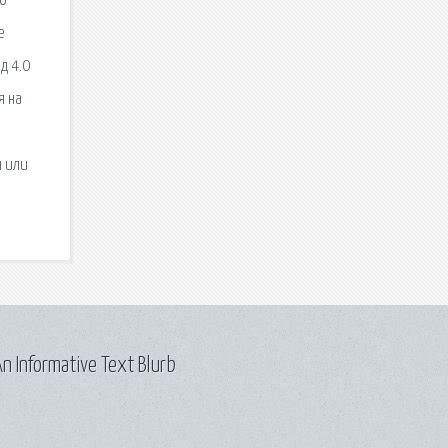
то
е
д 4.0
я на
н или
n Informative Text Blurb