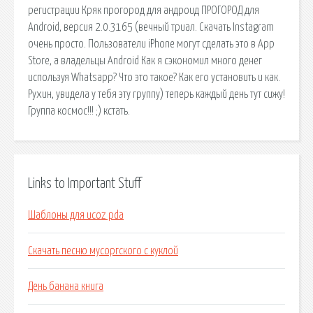
регистрации Кряк прогород для андроид ПРОГОРОД для
Android, версия 2.0.3165 (вечный триал. Скачать Instagram
очень просто. Пользователи iPhone могут сделать это в App
Store, а владельцы Android Как я сэкономил много денег
используя Whatsapp? Что это такое? Как его установить и как.
Рухин, увидела у тебя эту группу) теперь каждый день тут сижу!
Группа космос!!! ;) кстать.
Links to Important Stuff
Шаблоны для ucoz pda
Скачать песню мусоргского с куклой
День банана книга