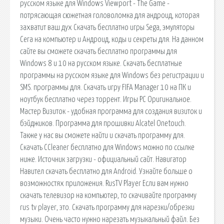
русском языке для Windows Viewport - The Game -
потрясающая сюжетная головоломка для андроид, которая
захватит ваш дух Скачать бесплатно игры Sega, эмуляторы
Сега на компьютер и Андроид, коды и секреты для. На данном
сайте вы сможете скачать бесплатно программы для
Windows 8 и 10 на русском языке. Скачать бесплатные
программы на русском языке для Windows без регистрации и
SMS. программы для. Скачать игру FIFA Manager 10 на ПК и
ноутбук бесплатно через торрент. Игры PC Оригинальное.
Мастер Визиток - удобная программа для создания визиток и
бэйджиков. Программа для прошивки Alcatel Onetouch.
Также у нас вы сможете найти и скачать программу для.
Скачать CCleaner бесплатно для Windows можно по ссылке
ниже. Источник загрузки - официальный сайт. Навигатор
Навител скачать бесплатно для Android. Узнайте больше о
возможностях приложения. RusTV Player Если вам нужно
скачать телевизор на компьютер, то скачивайте программу
rus tv player, это. Скачать программу для нарезки/обрезки
музыки. Очень часто нужно нарезать музыкальный файл. Без