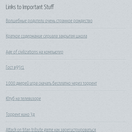
Links to Important Stuff
Волшебные родители очень странное рождество
Краткое содержание сериала закрытая школа
Age of civilizations на компьютер
Гост в95т1
1000 дверей игра скачать бесплатно через торрент
Ютуб на телевизоре
Торрент кино 3д
Attack on titan tribute game как зарегистрироваться