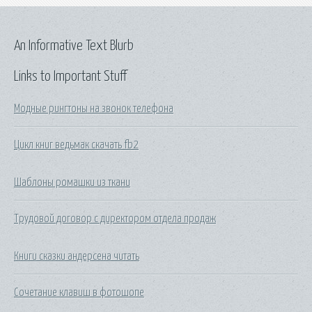
An Informative Text Blurb
Links to Important Stuff
Модные рингтоны на звонок телефона
Цикл книг ведьмак скачать fb2
Шаблоны ромашки из ткани
Трудовой договор с директором отдела продаж
Книги сказки андерсена читать
Сочетание клавиш в фотошопе