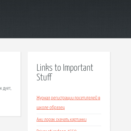
Links to Important
Stuff
к дует,
Журнал регистрации посетителей в
школе образец
Ани лорак скачать картинки