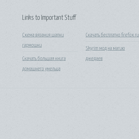
Links to Important Stuff
Схема вязания шапки
Скачать бесплатно firefox r
гармошки
Skyrim мод на магию
Скачать большая книга
джедаев
домашнего умельца