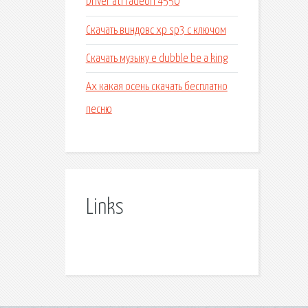
Driver ati radeon 4550
Скачать виндовс xp sp3 c ключом
Скачать музыку e dubble be a king
Ах какая осень скачать бесплатно
песню
Links