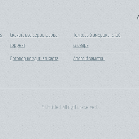
A
us
Скачать все серии фарца
Толковый американский
торрент
словарь
Договор кредитная карта
Android заметки
© Untitled. All rights reserved.