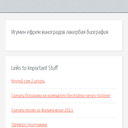
Игумен ефрем виноградов лакербая биография
Links to Important Stuff
Крутой сэм 2 играть
Скачать бродилки на компьютер бесплатно через торрент
Скачать песню из фильма воин 2011
Steganos программа