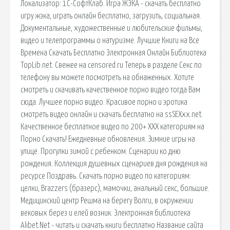
Локализатор: 1С-СофтКлаб. Игра ЖЭКА - скачать бесплатно
игру жэка, играть онлайн бесплатно, загрузить, социальная.
Документальные, художественные и любительские фильмы,
видео и телепрограммы о натуризме. Лучшие Книги на Все
Времена Скачать Бесплатно Электронная Онлайн Библиотека
TopLib.net. Свежее на censored.ru Теперь в разделе Секс по
телефону вы можете посмотреть на обнаженных. Хотите
смотреть и скачивать качественное порно видео тогда Вам
сюда. Лучшее порно видео. Красивое порно и эротика
смотреть видео онлайн и скачать бесплатно на ssSEXxx.net.
Качественное бесплатное видео по 200+ ХХХ категориям на
Порно Скачать! Ежедневные обновления. Зимние игры на
улице. Прогулки зимой с ребенком. Сценарии ко дню
рождения. Коллекция душевных сценариев дня рождения на
ресурсе Поздравь. Скачать порно видео по категориям:
целки, Brazzers (бразерс), мамочки, анальный секс, большие.
Медицинский центр Решма на берегу Волги, в окружении
вековых берез и елей возник. Электронная библиотека
Alibet.Net - читать и скачать книги бесплатно Название сайта