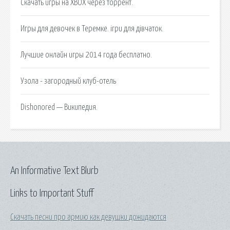
Скачать игры на XBOX через торрент.
Игры для девочек в Теремке. ігри для дівчаток.
Лучшие онлайн игры 2014 года бесплатно.
Узола - загородный клуб-отель
Dishonored — Википедия.
An Informative Text Blurb
Links to Important Stuff
Скачать песни про армию как девушки дожидаются