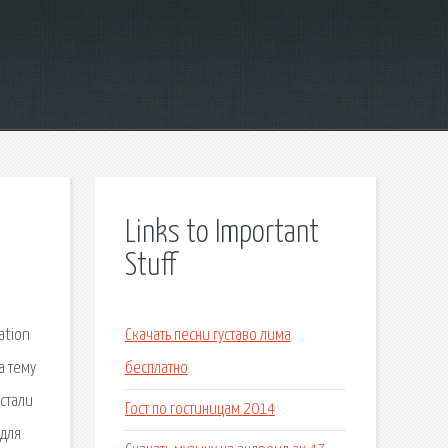
Links to Important
Stuff
ation
Скачать песни густаво лима
а тему
бесплатно
 стали
Гост по гостиницам 2014
 для