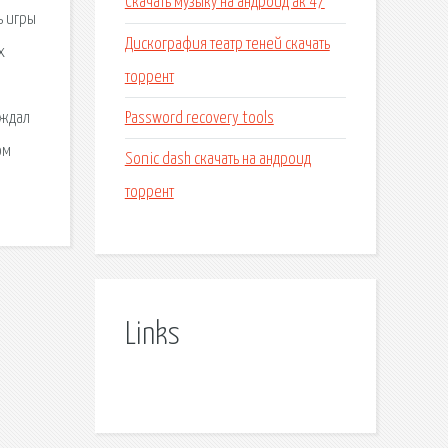
Скачать музыку на андроид ак 47
ь игры
Дискография театр теней скачать
х
торрент
Password recovery tools
 ждал
ом
Sonic dash скачать на андроид
торрент
Links