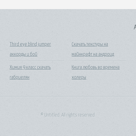
A
Third eye blind jumper
Скачать текстуры на
аккорды и бой
майнкрафт на андроид
Химия 9 класс скачать
Книга любовь во времена
габриелян
холеры
© Untitled. All rights reserved.