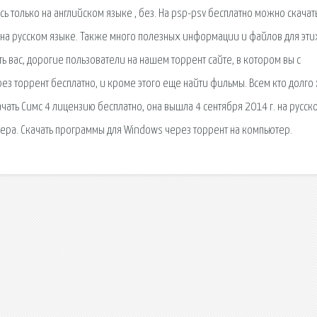
ь только на английском языке , без. На psp-psv бесплатно можно скачат
игр на русском языке. Также много полезных информации и файлов для эти
ь вас, дорогие пользователи на нашем торрент сайте, в котором вы с
з торрент бесплатно, и кроме этого еще найти фильмы. Всем кто долго
ать Симс 4 лицензию бесплатно, она вышла 4 сентября 2014 г. на русск
ра. Cкачать программы для Windows через торрент на компьютер.