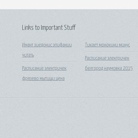
Links to Important Stuff
Имант зиедонис эпифании
Тикает монокини минус
читать
Расписание электричек
Расписание электричек
белгород наумовка 2015
фрязево мытищи цена