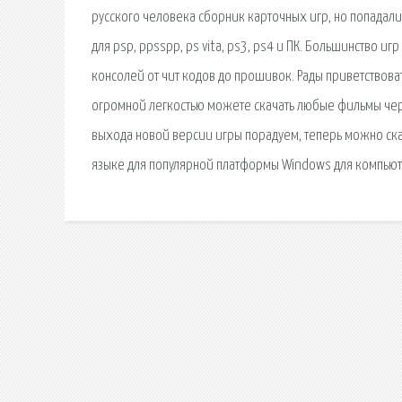
русского человека сборник карточных игр, но попадалис
для psp, ppsspp, ps vita, ps3, ps4 и ПК. Большинство 
консолей от чит кодов до прошивок. Рады приветствоват
огромной легкостью можете скачать любые фильмы чере
выхода новой версии игры порадуем, теперь можно скач
языке для популярной платформы Windows для компьюте