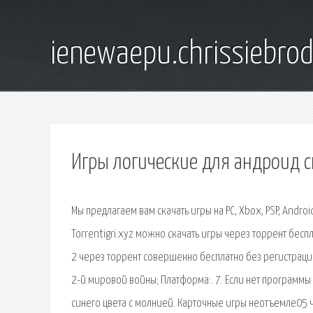
ienewaepu.chrissiebro
Игры логические для андроид с
Мы предлагаем вам скачать игры на PC, Xbox, PSP, Andr
Torrentigri.xyz можно скачать игры через торрент бесп
2 через торрент совершенно бесплатно без регистрации.
2-й мировой войны; Платформа:. 7. Если нет программы 
синего цвета с молнией. Карточные игры неотъемле05 ча