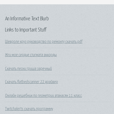
An Informative Text Blurb
Links to Important Stuff
Шевроле круз руководство по ремонту скачать pdf
Жги мое сердце стигмата аккорды
Скачать песни гриша заречный
Скачать flatbedscanner 22 драйвер
Онлайн решебник по геометрии атанасян 11 класс
Twitchalerts скачать программу