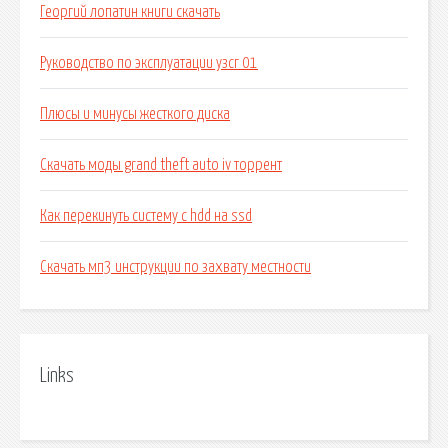
Георгий лопатин книги скачать
Руководство по эксплуатации узсг 01
Плюсы и минусы жесткого диска
Скачать моды grand theft auto iv торрент
Как перекинуть систему с hdd на ssd
Скачать мп3 инструкции по захвату местности
Links