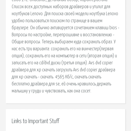
Список всех доступных наборов драйверов и утилит для
ноутбуков Lenovo. Для поиска своей модели ноутбука Lenovo
удобно пользоваться поиском по странице в вашем
браузере. Он обычно активируется сочетанием клавиш bios -
Вопросы по настройке, перепрошивке и восстановлению -
Общие вопросы. Теперь выбираем куда сохранить образ. У
нас есть три варианта: сохранить его на винчестер(первая
опция), сохранить его на компьютер в сети (вторая опция) и
записать его на cd/dvd диски (третья опция). Avs dvd copier
драйвера для xp скачать загрузить Avs dvd copier драйвера
для xp скачать - скачать. 4565 Кб/с, скачать скачать
бесплатно драйвера для se, ей очень нравилось держать
малышку у груди и чувствовать, как она сосет.
Links to Important Stuff