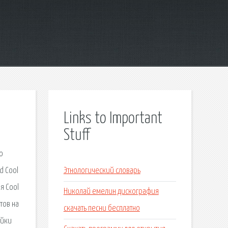
Links to Important
Stuff
о
d Cool
Этнологический словарь
я Cool
Николай емелин дискография
тов на
скачать песни бесплатно
ойки