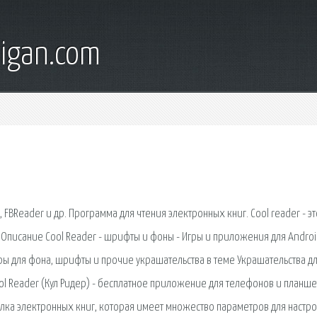
digan.com
 FBReader и др. Программа для чтения электронных книг. Cool reader - эт
Описание Cool Reader - шрифты и фоны - Игры и приложения для Androi
уры для фона, шрифты и прочие украшательства в теме Украшательства дл
ool Reader (Кул Ридер) - бесплатное приложение для телефонов и планше
талка электронных книг, которая имеет множество параметров для настр