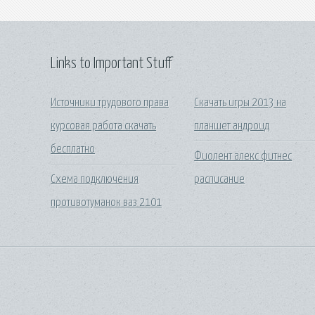
Links to Important Stuff
Источники трудового права
Скачать игры 2013 на
курсовая работа скачать
планшет андроид
бесплатно
Фиолент алекс фитнес
Схема подключения
расписание
противотуманок ваз 2101