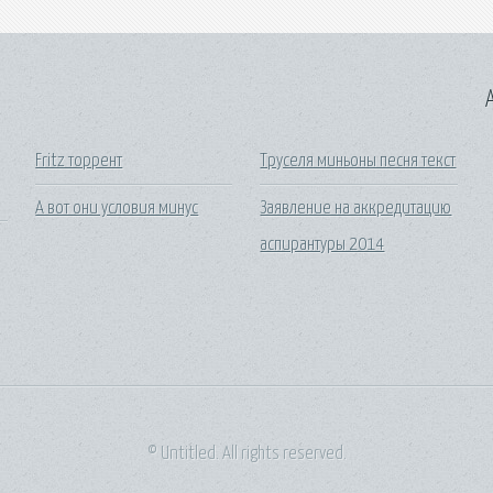
A
Fritz торрент
Труселя миньоны песня текст
А вот они условия минус
Заявление на аккредитацию
аспирантуры 2014
© Untitled. All rights reserved.