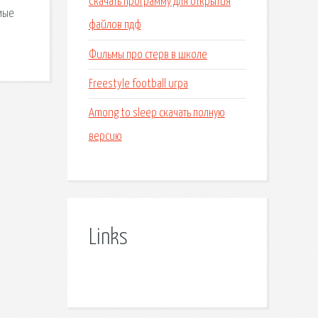
Скачать программу для открытия
емые
файлов пдф
Фильмы про стерв в школе
Freestyle football игра
Among to sleep скачать полную
версию
Links