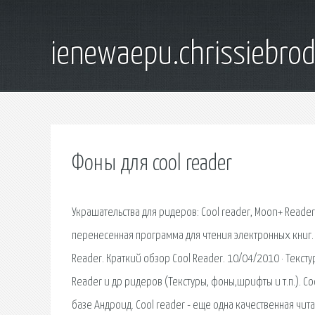
ienewaepu.chrissiebro
Фоны для cool reader
Украшательства для ридеров: Cool reader, Moon+ Reader,
перенесенная программа для чтения электронных книг. 
Reader. Краткий обзор Cool Reader. 10/04/2010 · Текст
Reader и др ридеров (Текстуры, фоны,шрифты и т.п.). C
базе Андроид. Cool reader - еще одна качественная чи