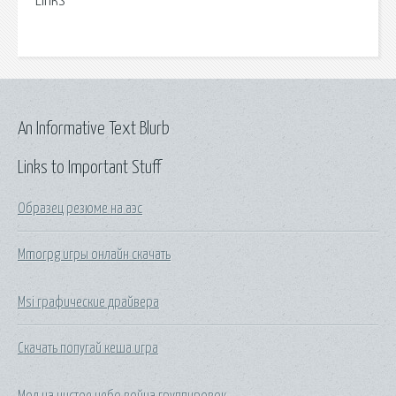
Links
An Informative Text Blurb
Links to Important Stuff
Образец резюме на аэс
Mmorpg игры онлайн скачать
Msi графические драйвера
Скачать попугай кеша игра
Мод на чистое небо война группировок