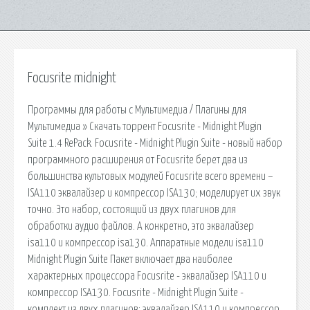
Focusrite midnight
Программы для работы с Мультимедиа / Плагины для
Мультимедиа » Скачать торрент Focusrite - Midnight Plugin
Suite 1.4 RePack. Focusrite - Midnight Plugin Suite - новый набор
программного расширения от Focusrite берет два из
большинства культовых модулей Focusrite всего времени –
ISA110 эквалайзер и компрессор ISA130; моделирует их звук
точно. Это набор, состоящий из двух плагинов для
обработки аудио файлов. А конкретно, это эквалайзер
isa110 и компрессор isa130. Аппаратные модели isa110
Midnight Plugin Suite Пакет включает два наиболее
характерных процессора Focusrite - эквалайзер ISA110 и
компрессор ISA130. Focusrite - Midnight Plugin Suite -
комплект из двух плагинов: эквалайзер ISA110 и компрессор