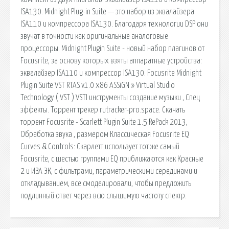
ISA130. Midnight Plug-in Suite — это набор из эквалайзера
ISA110 и компрессора ISA130. Благодаря технологии DSP они
звучат в точности как оригинальные аналоговые
процессоры. Midnight Plugin Suite - новый набор плагинов от
Focusrite, за основу которых взяты аппаратные устройства:
эквалайзер ISA110 и компрессор ISA130. Focusrite Midnight
Plugin Suite VST RTAS v1.0 x86 ASSiGN » Virtual Studio
Technology ( VST ) VSTI инструменты создание музыки , Спец
эффекты. Торрент трекер rutracker-pro.space. Скачать
торрент Focusrite - Scarlett Plugin Suite 1.5 RePack 2013,
Обработка звука , размером Классическая Focusrite EQ
Curves & Controls: Скарлетт использует тот же самый
Focusrite, с шестью группами EQ приближаются как Красные
2 и ИЗА ЭК, с фильтрами, параметрическими серединами и
откладыванием, все смоделировали, чтобы предложить
подлинный ответ через всю слышимую частоту спектр.