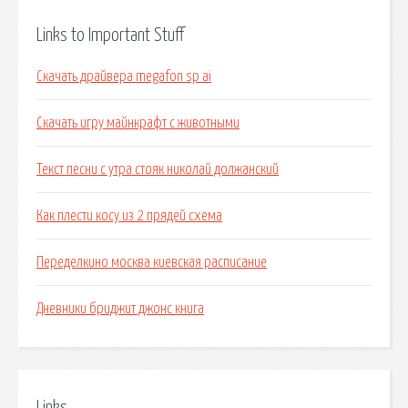
Links to Important Stuff
Скачать драйвера megafon sp ai
Скачать игру майнкрафт с животными
Текст песни с утра стояк николай должанский
Как плести косу из 2 прядей схема
Переделкино москва киевская расписание
Дневники бриджит джонс книга